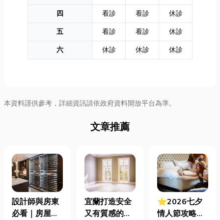
四
看診
看診
休診
五
看診
看診
休診
六
休診
休診
休診
本資料謹供參考，詳細資訊請依政府資料開放平台為準。
文章推薦
設計師與房東
宜蘭打造安全
⭐2026七夕
必看｜房屋濕
又有質感的
情人節攻略！