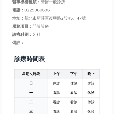
醫事機構種類：
牙醫一般診所
電話：
0229980898
地址：
新北市新莊區復興路2段45、47號
服務項目：
門診診療
診療科別：
牙科
備註：
-
診療時間表
星期＼時段
上午
下午
晚上
日
休診
休診
休診
一
看診
看診
休診
二
看診
看診
休診
三
看診
看診
休診