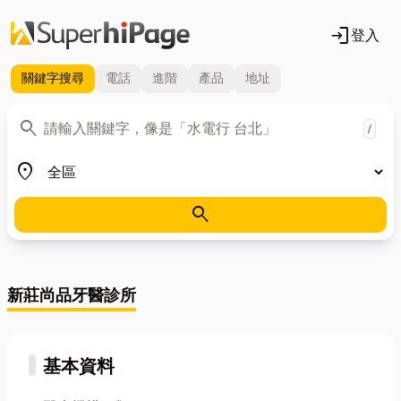
login
登入
關鍵字
搜尋
電話
進階
產品
地址
關鍵字
search
/
地區
place
search
新莊尚品牙醫診所
基本資料