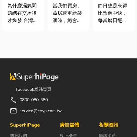
氣重怎麼辦？
家，從專業門
七夕送什麼不
為什麼濕氣問
當我們買房、
節日總是來得
全屋除濕機＋
窗開始
踩雷？限定甜
題總在交屋後
蓋房或重新裝
比想像中快，
全熱交換器整
點哪裡買？台
才爆發 台灣氣
潢時，總會把
每當曆日翻到
合安裝|提升居
中甜點推薦一
候潮濕，尤其
預算花在家
下半年，不少
住品質與續租
次看！
新成屋、裝潢
具、家電和裝
人便開始想
率
完工後密閉性
潢設計上，卻
「七夕情人節
提高，若沒有
常常忽略了每
是什麼時
同步規劃空氣
天都在使用的
候？」、「七
與濕度管理，
「門窗」。 其
夕情人節禮物
濕氣會躲進看
實，一扇好的
該買什
不到的地方持
門窗不只是遮
麼？」。相較
續發酵。常見
風避雨而已，
於西洋情人
Facebook粉絲專頁
的三種場景：
更影響著居家
節，七夕充滿
call
0800-080-580
更衣間、衣帽
安全、採光、
了東方的浪漫
間： 精品包、
通風與生活品
色彩與儀式
mail
service@chyp.com.tw
皮件、酒類收
質。尤其台灣
感。然而，隨
藏最怕潮濕，
氣候潮濕多
著生活節奏加
SuperhiPage
廣告媒體
相關資訊
濕度控制不
雨，選擇耐用
快，不少人常
關於我們
線上媒體
簡訊平台