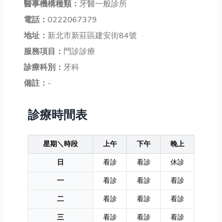
醫事機構種類：
牙醫一般診所
電話：
0222067379
地址：
新北市新莊區建安街84號
服務項目：
門診診療
診療科別：
牙科
備註：
-
診療時間表
星期＼時段
上午
下午
晚上
日
看診
看診
休診
一
看診
看診
看診
二
看診
看診
看診
三
看診
看診
看診