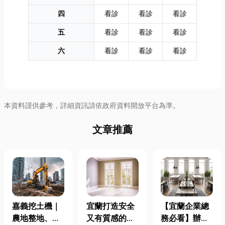
四
看診
看診
看診
五
看診
看診
看診
六
看診
看診
看診
本資料謹供參考，詳細資訊請依政府資料開放平台為準。
文章推薦
嘉義挖土機｜
宜蘭打造安全
【宜蘭企業總
農地整地、基
又有質感的
務必看】辦公