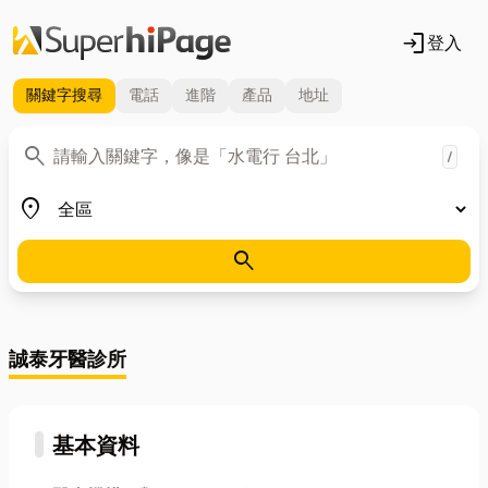
login
登入
關鍵字
搜尋
電話
進階
產品
地址
關鍵字
search
/
地區
place
search
誠泰牙醫診所
基本資料