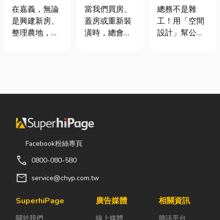
地開挖、土方
家，從專業門
室如何打造高
在嘉義，無論
當我們買房、
總務不是雜
清運
窗開始
效能職場？從
是興建新房、
蓋房或重新裝
工！用「空間
辦公桌椅、系
整理農地，還
潢時，總會把
設計」幫公司
統屏風到空間
是改善排水設
預算花在家
省錢又賺生產
設計關鍵！
施，都少不了
具、家電和裝
力的關鍵思維
挖土機的協
潢設計上，卻
很多公司編列
助。一台專業
常常忽略了每
預算或規劃辦
的嘉義挖土
天都在使用的
公室時，常覺
機，不僅能快
「門窗」。 其
得總務只要在
速完成開挖、
實，一扇好的
缺東西時「壞
整地與回填工
門窗不只是遮
什麼補什麼」
作，更能大幅
風避雨而已，
就好，但這種
Facebook粉絲專頁
縮短施工時
更影響著居家
傳統做法往往
call
0800-080-580
間，提高工程
安全、採光、
花了大錢，卻
效率。對許多
通風與生活品
換來員工抱怨
mail
service@chyp.com.tw
在地居民而
質。尤其台灣
連連。其實，
言，從農田整
氣候潮濕多
辦公室空間設
SuperhiPage
廣告媒體
相關資訊
理、果園整
雨，選擇耐用
計是一門幫公
關於我們
線上媒體
簡訊平台