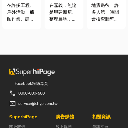
從繩索到安全
地開挖、土方
廠商在這！地
在許多工程、
在嘉義，無論
地震過後，許
網的全方位防
清運
震氣爆怎麼
戶外活動、船
是興建新房、
多人第一時間
護應用指南
防？警報器與
舶作業、建築
整理農地，還
會檢查牆壁裂
遮斷器差異、
施工，甚至居
是改善排水設
痕或家電，卻
補助條件及挑
家安全防護
施，都少不了
往往忽略了藏
選全攻略
中，「繩索、
挖土機的協
在牆角、廚房
繩梯、安全
助。一台專業
後方的瓦斯管
網」其實都是
的嘉義挖土
線。日前日本
非常重要卻常
機，不僅能快
熊本永旺夢樂
被忽略的設
速完成開挖、
城在地震後引
備。很多人以
整地與回填工
發嚴重氣爆，
為繩子只是拿
作，更能大幅
正是因為震波
Facebook粉絲專頁
來綁東西，但
縮短施工時
拉扯導致瓦斯
call
0800-080-580
其實在專業領
間，提高工程
管線受損、氣
域中，繩索不
效率。對許多
體微量外洩所
mail
service@chyp.com.tw
只是工具，更
在地居民而
致。當瓦斯默
關係到安全、
言，從農田整
默充斥在空間
SuperhiPage
廣告媒體
相關資訊
效率與作業品
理、果園整
中，哪怕只是
關於我們
線上媒體
簡訊平台