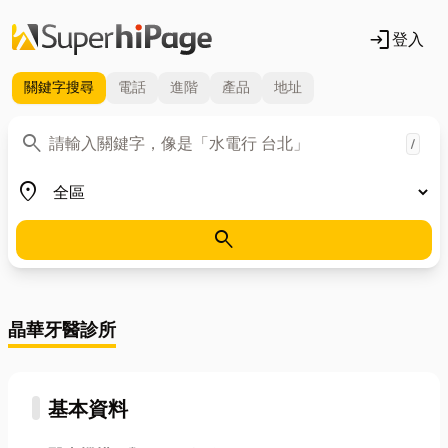
login
登入
關鍵字
搜尋
電話
進階
產品
地址
關鍵字
search
/
地區
place
search
晶華牙醫診所
基本資料