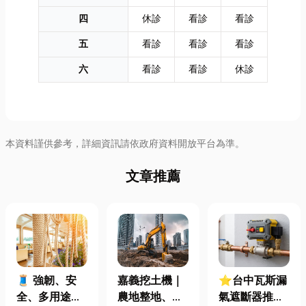
四
休診
看診
看診
五
看診
看診
看診
六
看診
看診
休診
本資料謹供參考，詳細資訊請依政府資料開放平台為準。
文章推薦
🧵 強韌、安
嘉義挖土機｜
⭐台中瓦斯漏
全、多用途！
農地整地、基
氣遮斷器推薦