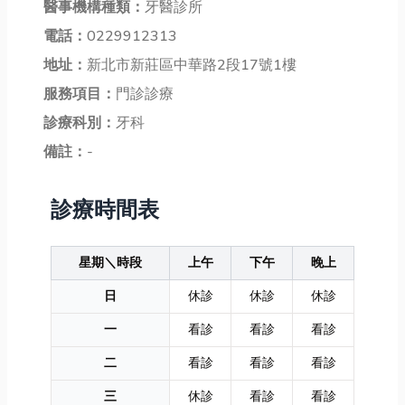
醫事機構種類：
牙醫診所
電話：
0229912313
地址：
新北市新莊區中華路2段17號1樓
服務項目：
門診診療
診療科別：
牙科
備註：
-
診療時間表
星期＼時段
上午
下午
晚上
日
休診
休診
休診
一
看診
看診
看診
二
看診
看診
看診
三
休診
看診
看診