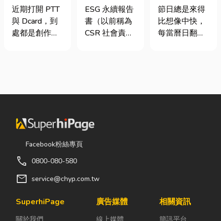
篇看懂課稅門
要上市櫃才寫
七夕送什麼不
近期打開 PTT
ESG 永續報告
節日總是來得
檻、追溯年限
嗎？3步驟擺
踩雷？限定甜
與 Dcard，到
書（以前稱為
比想像中快，
與合法節稅，
脫綠色轉型焦
點哪裡買？台
處都是創作者
CSR 社會責任
每當曆日翻到
文末加碼會計/
慮
中甜點推薦一
收到國稅局輔
報告書）是指
下半年，不少
記帳士推薦
次看！
導函的焦慮討
企業公開揭露
人便開始想
論。其實，大
其在環境保護
「七夕情人節
家常說的「網
（E）、社會
是什麼時
紅稅」不是一
責任（S）與
候？」、「七
種新創的獨立
公司治理
夕情人節禮物
稅目，而是政
（G）三個維
該買什
府針對網路數
度營運成果的
麼？」。相較
位收入落實的
正式文件。它
於西洋情人
Facebook粉絲專頁
課稅機制。 網
就像是企業的
節，七夕充滿
call
0800-080-580
紅稅是指個人
「健康體檢
了東方的浪漫
或經營團隊透
表」與「永續
色彩與儀式
mail
service@chyp.com.tw
過網路平台
成績單」。許
感。然而，隨
（如
多中小企業主
著生活節奏加
SuperhiPage
廣告媒體
相關資訊
YouTube、
常問：「我們
快，不少人常
關於我們
線上媒體
簡訊平台