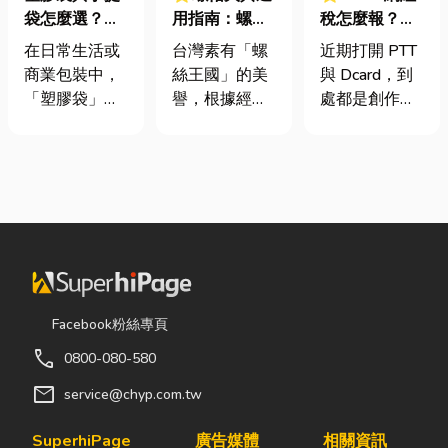
袋怎麼選？材
用指南：螺母
稅怎麼報？一
質、用途與耐
挾具頻繁耗
篇看懂課稅門
在日常生活或
台灣素有「螺
近期打開 PTT
重度一次看懂
損？3大關鍵
檻、追溯年限
商業包裝中，
絲王國」的美
與 Dcard，到
提升扣件成型
與合法節稅，
「塑膠袋」與
譽，根據經濟
處都是創作者
良率與壽命
文末加碼會計/
「手提袋」幾
部統計處與海
收到國稅局輔
記帳士推薦
乎隨處可見。
關進出口最新
導函的焦慮討
看起來只是簡
數據顯示，台
論。其實，大
單的包裝工
灣扣件年出口
家常說的「網
具，但實際上
額高達 42.1
紅稅」不是一
在材質、承重
億美元，其中
種新創的獨立
能力與使用場
螺帽（HS
稅目，而是政
景上，其實差
731816）產
府針對網路數
異非常大。如
品即占總出口
位收入落實的
Facebook粉絲專頁
果選錯，不只
比重逾 20%。
課稅機制。 網
call
0800-080-580
影響使用便利
在面對全球客
紅稅是指個人
性，還可能造
戶對扣件精度
或經營團隊透
mail
service@chyp.com.tw
成成本浪費或
與耐用度要求
過網路平台
商品損壞。 這
日益嚴苛的趨
（如
SuperhiPage
廣告媒體
相關資訊