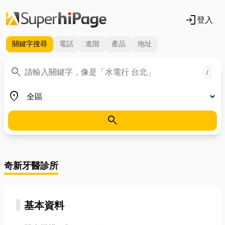
login
登入
關鍵字
搜尋
電話
進階
產品
地址
關鍵字
search
/
地區
place
search
奇新牙醫診所
基本資料