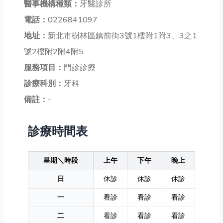
醫事機構種類：
牙醫診所
電話：
0226841097
地址：
新北市樹林區鎮前街3號1樓附1附3、3之1
號2樓附2附4附5
服務項目：
門診診療
診療科別：
牙科
備註：
-
診療時間表
星期＼時段
上午
下午
晚上
日
休診
休診
休診
一
看診
看診
看診
二
看診
看診
看診