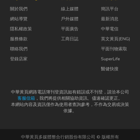
篇文章帶你一
勢下，扣件成
YouTube、
關於我們
線上媒體
簡訊平台
次搞懂塑膠袋
型機中的關...
Instag...
與手提袋的...
網站導覽
戶外媒體
最新消息
隱私權政策
平面廣告
中華電信
服務條款
工商日誌
英文黃頁(ENG)
聯絡我們
平面刊物索取
登錄店家
SuperLife
醫健快搜
中華黃頁網路電話簿刊登資訊如有錯誤或不刊登，請洽本公司
客服信箱
，我們將提供相關協助資訊、儘速確認更正。
本網站內容及資訊僅作為使用者查詢參考，不作為交易或決策
依據。
中華黃頁多媒體整合行銷股份有限公司 © 版權所有