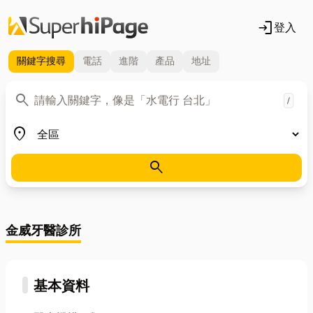
login
登入
關鍵字
搜尋
電話
進階
產品
地址
關鍵字
search
/
地區
place
search
金威牙醫診所
基本資料