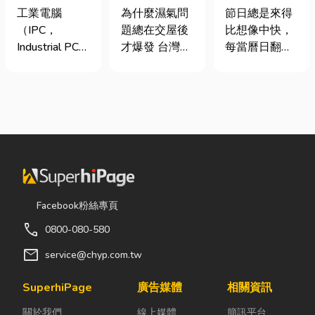
台灣三大工業
氣重怎麼辦？
七夕送什麼不
工業電腦
為什麼濕氣問
節日總是來得
電腦龍頭有哪
全屋除濕機＋
踩雷？限定甜
（IPC，
題總在交屋後
比想像中快，
些？工廠採購
全熱交換器整
點哪裡買？台
Industrial PC）
才爆發 台灣氣
每當曆日翻到
與品牌選型全
合安裝|提升居
中甜點推薦一
是指專為工業
候潮濕，尤其
下半年，不少
解析
住品質與續租
次看！
生產現場、極
新成屋、裝潢
人便開始想
率
端環境與自動
完工後密閉性
「七夕情人節
化設備所設計
提高，若沒有
是什麼時
的硬體運算平
同步規劃空氣
候？」、「七
台。 許多製造
與濕度管理，
夕情人節禮物
業業主在導入
濕氣會躲進看
該買什
自動化或升級
不到的地方持
麼？」。相較
智慧工廠時，
續發酵。常見
於西洋情人
Facebook粉絲專頁
常想著先用一
的三種場景：
節，七夕充滿
call
0800-080-580
般的家用或商
更衣間、衣帽
了東方的浪漫
用桌機湊合。
間： 精品包、
色彩與儀式
mail
service@chyp.com.tw
然而，一般桌
皮件、酒類收
感。然而，隨
機無法應付高
藏最怕潮濕，
著生活節奏加
SuperhiPage
廣告媒體
相關資訊
塵、高溫、連
濕度控制不
快，不少人常
關於我們
線上媒體
簡訊平台