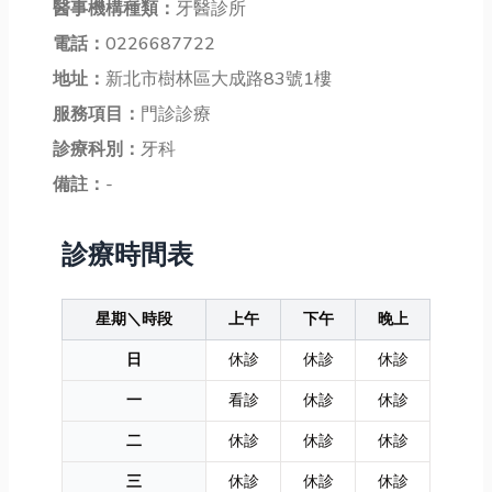
醫事機構種類：
牙醫診所
電話：
0226687722
地址：
新北市樹林區大成路83號1樓
服務項目：
門診診療
診療科別：
牙科
備註：
-
診療時間表
星期＼時段
上午
下午
晚上
日
休診
休診
休診
一
看診
休診
休診
二
休診
休診
休診
三
休診
休診
休診