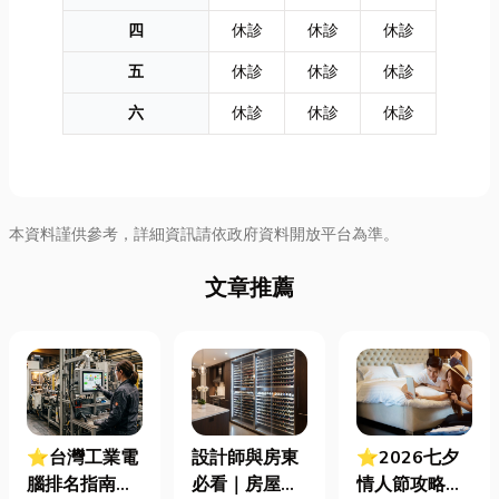
四
休診
休診
休診
五
休診
休診
休診
六
休診
休診
休診
本資料謹供參考，詳細資訊請依政府資料開放平台為準。
文章推薦
⭐台灣工業電
設計師與房東
⭐2026七夕
腦排名指南：
必看｜房屋濕
情人節攻略！