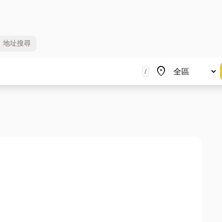
地址
搜尋
地區
place
/