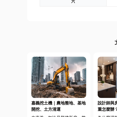
六
嘉義挖土機｜農地整地、基地
設計師與
開挖、土方清運
重怎麼辦
交換器整