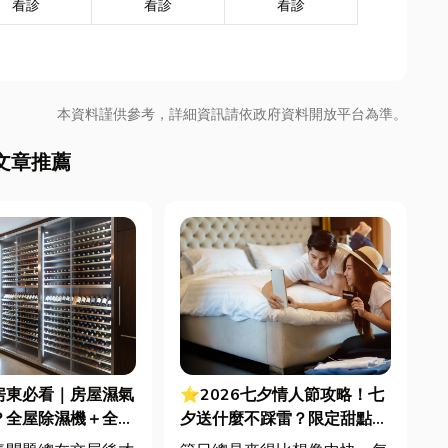
看診
看診
看診
本資料謹供參考，詳細資訊請依政府資料開放平台為準。
文章推薦
房東必看｜房屋濕氣
⭐2026七夕情人節攻略！七
？全屋除濕機＋全熱
夕送什麼不踩雷？限定甜點哪
合安裝|提升居住品
裡買？台中甜點推薦一次看！