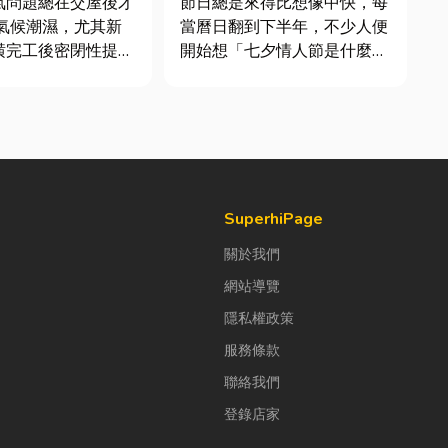
氣問題總在交屋後才
節日總是來得比想像中快，每
率
當曆日翻到下半年，不少人便
潢完工後密閉性提
開始想「七夕情人節是什麼時
有同步規劃空氣與濕
候？」、「七夕情人節禮物該
濕氣會躲進看不到的
買什麼？」。相較於西洋情人
發酵。常見的三種場
節，七夕充滿了東方的浪漫色
彩與儀式感。然而，隨著生活
、酒類收藏最怕潮
節奏加快，不少人常因工作繁
控制不好，發霉、
忙而忘記節日，或是苦惱於
「七夕情...
SuperhiPage
關於我們
網站導覽
隱私權政策
服務條款
聯絡我們
登錄店家