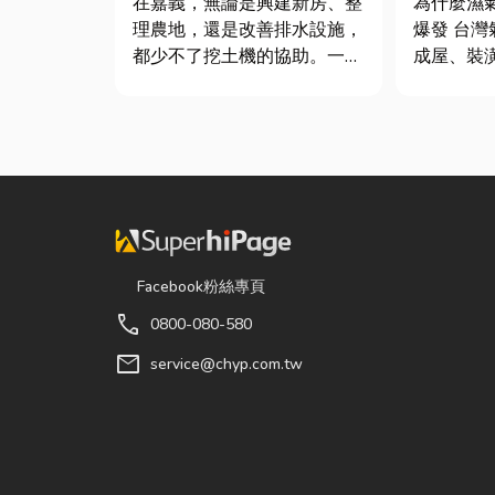
在嘉義，無論是興建新房、整
為什麼濕
質與續租
理農地，還是改善排水設施，
爆發 台灣氣候潮濕，尤其新
都少不了挖土機的協助。一台
成屋、裝
專業的嘉義挖土機，不僅能快
高，若沒
速完成開挖、整地與回填工
度管理，
作，更能大幅縮短施工時間，
地方持續
提高工程效率。對許多在地居
景： 更衣間、衣帽間： 精品
民而言，從農田整理、果園整
包、皮件
平，到住宅基礎開挖，挖土機
濕，濕度
早已成為...
變...
Facebook粉絲專頁
call
0800-080-580
mail
service@chyp.com.tw