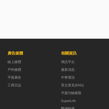
廣告媒體
相關資訊
線上媒體
簡訊平台
戶外媒體
最新消息
平面廣告
中華電信
工商日誌
英文黃頁(ENG)
平面刊物索取
SuperLife
醫健快搜