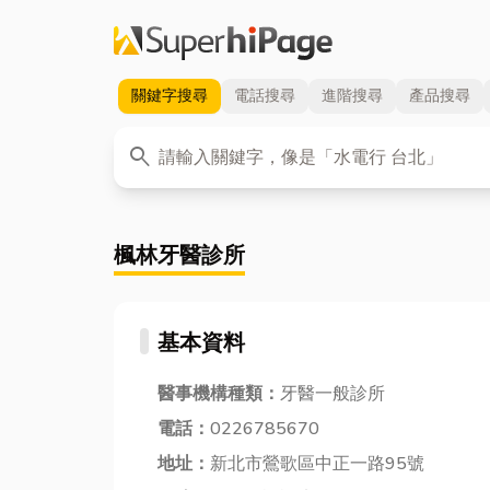
關鍵字
搜尋
電話
搜尋
進階
搜尋
產品
搜尋
關鍵字
search
楓林牙醫診所
基本資料
醫事機構種類：
牙醫一般診所
電話：
0226785670
地址：
新北市鶯歌區中正一路95號