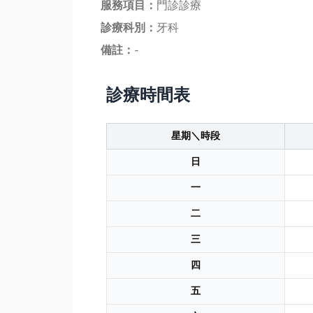
服務項目：
門診診療
診療科別：
牙科
備註：
-
診療時間表
星期＼時段
日
一
二
三
四
五