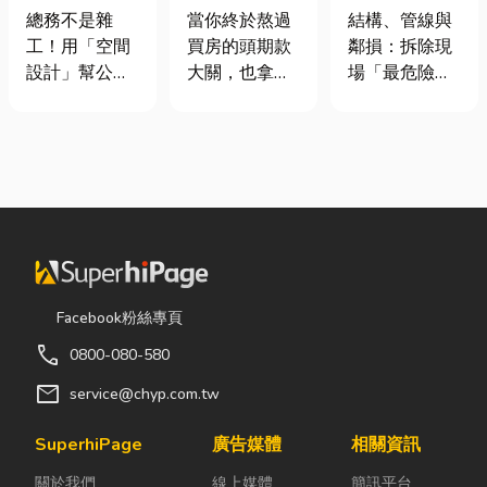
室如何打造高
頭！教你新家
裝潢拆除、水
總務不是雜
當你終於熬過
結構、管線與
效能職場？從
該如何聰明裝
泥切割施工前
工！用「空間
買房的頭期款
鄰損：拆除現
辦公桌椅、系
潢！
必看的避坑指
設計」幫公司
大關，也拿到
場「最危險的
統屏風到空間
南，專家曝這
省錢又賺生產
了鑰匙，終於
3 件事」 拆除
設計關鍵！
3 件事最危
力的關鍵思維
站在空蕩蕩的
現場常常乒乒
險！
很多公司編列
客廳裡時，腦
乓乓、灰塵滿
預算或規劃辦
海中是不是已
天飛，在這種
公室時，常覺
經浮現各種美
混亂的環境
得總務只要在
好畫面；在這
下，專家提醒
缺東西時「壞
裡在放一座雙
有三件事情如
什麼補什麼」
人沙發、落地
果沒做好，最
就好，但這種
窗前要放一株
容易發生嚴重
Facebook粉絲專頁
傳統做法往往
綠植以及要在
的意外： 分不
call
0800-080-580
花了大錢，卻
用餐區放一個
清「主力
換來員工抱怨
充滿儀式感的
牆」，盲目亂
mail
service@chyp.com.tw
連連。其實，
吧台。 但得先
打導致房子塌
辦公室空間設
等一下！在踩
陷： 這是老屋
SuperhiPage
廣告媒體
相關資訊
計是一門幫公
進裝潢這個水
拆除最常發生
關於我們
線上媒體
簡訊平台