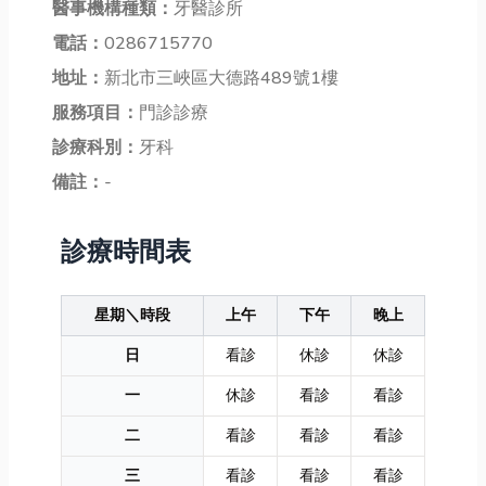
醫事機構種類：
牙醫診所
電話：
0286715770
地址：
新北市三峽區大德路489號1樓
服務項目：
門診診療
診療科別：
牙科
備註：
-
診療時間表
星期＼時段
上午
下午
晚上
日
看診
休診
休診
一
休診
看診
看診
二
看診
看診
看診
三
看診
看診
看診