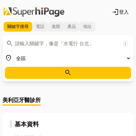
login
登入
關鍵字
搜尋
電話
進階
產品
地址
關鍵字
search
/
地區
place
search
美利亞牙醫診所
基本資料