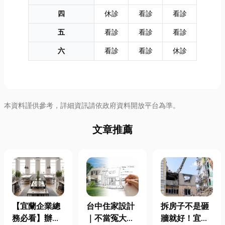
四
休診
看診
看診
五
看診
看診
看診
六
看診
看診
休診
本資料謹供參考，詳細資訊請依政府資料開放平台為準。
文章推薦
【宜蘭企業總
台中住家設計
拆房子不是砸
務必看】辦公
｜不當冤大
牆就好！宜蘭