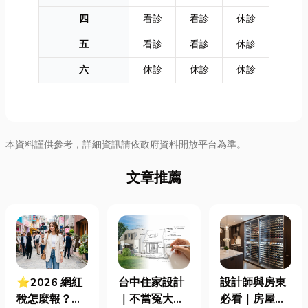
四
看診
看診
休診
五
看診
看診
休診
六
休診
休診
休診
本資料謹供參考，詳細資訊請依政府資料開放平台為準。
文章推薦
⭐2026 網紅
台中住家設計
設計師與房東
稅怎麼報？一
｜不當冤大
必看｜房屋濕