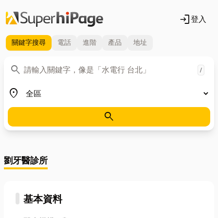
login
登入
關鍵字
搜尋
電話
進階
產品
地址
關鍵字
search
/
地區
place
search
劉牙醫診所
基本資料