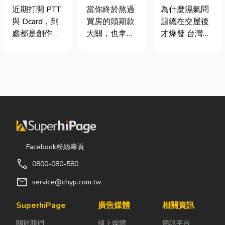
篇看懂課稅門
頭！教你新家
氣重怎麼辦？
近期打開 PTT
當你終於熬過
為什麼濕氣問
檻、追溯年限
該如何聰明裝
全屋除濕機＋
與 Dcard，到
買房的頭期款
題總在交屋後
與合法節稅，
潢！
全熱交換器整
處都是創作者
大關，也拿到
才爆發 台灣氣
文末加碼會計/
合安裝|提升居
收到國稅局輔
了鑰匙，終於
候潮濕，尤其
記帳士推薦
住品質與續租
導函的焦慮討
站在空蕩蕩的
新成屋、裝潢
率
論。其實，大
客廳裡時，腦
完工後密閉性
家常說的「網
海中是不是已
提高，若沒有
紅稅」不是一
經浮現各種美
同步規劃空氣
種新創的獨立
好畫面；在這
與濕度管理，
稅目，而是政
裡在放一座雙
濕氣會躲進看
府針對網路數
人沙發、落地
不到的地方持
位收入落實的
窗前要放一株
續發酵。常見
Facebook粉絲專頁
課稅機制。 網
綠植以及要在
的三種場景：
call
0800-080-580
紅稅是指個人
用餐區放一個
更衣間、衣帽
或經營團隊透
充滿儀式感的
間： 精品包、
mail
service@chyp.com.tw
過網路平台
吧台。 但得先
皮件、酒類收
（如
等一下！在踩
藏最怕潮濕，
SuperhiPage
廣告媒體
相關資訊
YouTube、
進裝潢這個水
濕度控制不
關於我們
線上媒體
簡訊平台