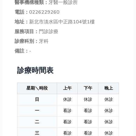
醫事機構種類：
牙醫一般診所
電話：
0226229260
地址：
新北市淡水區中正路104號1樓
服務項目：
門診診療
診療科別：
牙科
備註：
-
診療時間表
星期＼時段
上午
下午
晚上
日
休診
休診
休診
一
看診
看診
休診
二
看診
看診
休診
三
看診
看診
休診