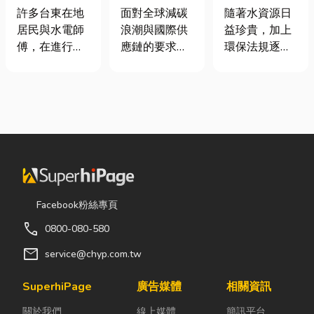
安全耐用的居
業挑選四大永
工程與回收水
許多台東在地
面對全球減碳
隨著水資源日
家環境
續顧問服務的
工程完整解析
居民與水電師
浪潮與國際供
益珍貴，加上
實用指南
｜打造高效率
傅，在進行居
應鏈的要求，
環保法規逐漸
水資源管理方
家修繕、新屋
許多台灣中小
完善，越來越
案
裝潢或老屋翻
企業主紛紛收
多工廠、商業
修時，都會到
到來自品牌客
場所及公共設
熟悉的水電材
戶的調查表，
施開始重視水
料行採購。除
要求提供「碳
資源管理。透
了商品種類較
盤查數據」或
過完善的水處
齊全，也能依
「永續報告
理設備規劃，
照施工需求，
書」。這讓不
不僅能改善水
快速找到合適
少傳產老闆感
質、提升用水
Facebook粉絲專頁
的電線、開關
到焦慮：「到
效率，更能搭
call
0800-080-580
插座、燈具、
底 ESG 永續是
配廢水處理工
馬達、衛浴設
什麼？我們公
程與回收水工
mail
service@chyp.com.tw
備及熱水器相
司規模不大，
程，降低用水
關產品。 無論
真的需要找
成本，實現節
SuperhiPage
廣告媒體
相關資訊
是更換老舊開
ESG 顧問
能減碳與永續
關於我們
線上媒體
簡訊平台