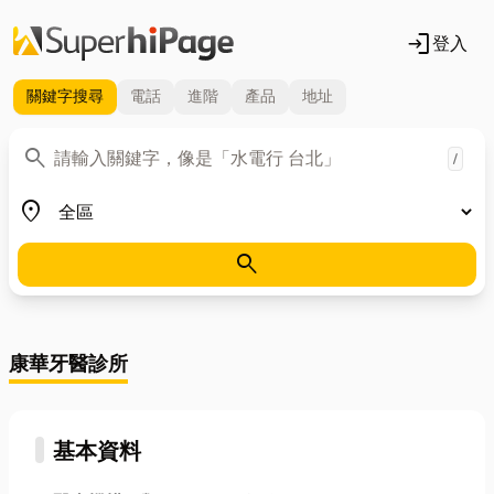
login
登入
關鍵字
搜尋
電話
進階
產品
地址
關鍵字
search
/
地區
place
search
康華牙醫診所
基本資料