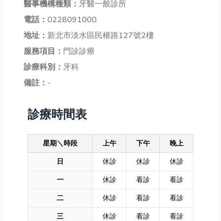
醫事機構種類：
牙醫一般診所
電話：
0228091000
地址：
新北市淡水區民權路127號2樓
服務項目：
門診診療
診療科別：
牙科
備註：
-
診療時間表
星期＼時段
上午
下午
晚上
日
休診
休診
休診
一
休診
看診
看診
二
休診
看診
看診
三
休診
看診
看診