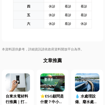
四
休診
看診
看診
五
休診
看診
看診
六
休診
看診
休診
本資料謹供參考，詳細資訊請依政府資料開放平台為準。
文章推薦
台東水電材料
⭐ESG顧問是
💧 水處理設
行推薦｜打造
什麼？中小企
備、廢水處理