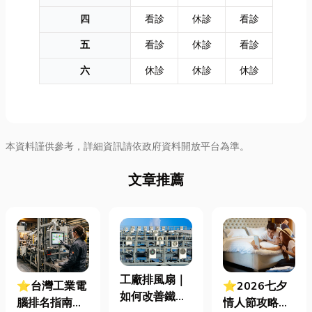
四
看診
休診
看診
五
看診
休診
看診
六
休診
休診
休診
本資料謹供參考，詳細資訊請依政府資料開放平台為準。
文章推薦
工廠排風扇｜
⭐台灣工業電
⭐2026七夕
如何改善鐵皮
腦排名指南：
情人節攻略！