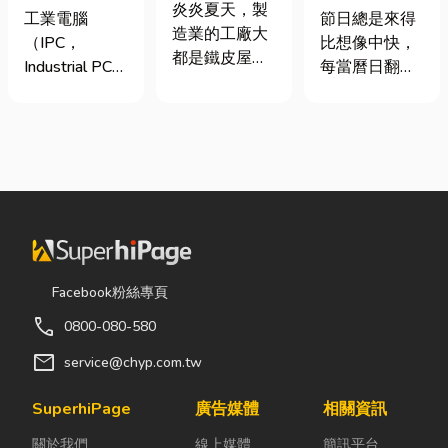
屋頂廠房的溫
炎炎夏天，製
台灣三大工業
七夕送什麼不
工業電腦
節日總是來得
度
造業的工廠大
電腦龍頭有哪
踩雷？限定甜
（IPC，
比想像中快，
都是鐵皮屋
些？工廠採購
點哪裡買？台
Industrial PC）
每當曆日翻到
頂，吸熱快、
與品牌選型全
中甜點推薦一
是指專為工業
下半年，不少
內部悶、散熱
解析
次看！
生產現場、極
人便開始想
不易，所以工
端環境與自動
「七夕情人節
廠裡的溫度會
化設備所設計
是什麼時
比市溫高出5
的硬體運算平
候？」、「七
度以上。因此
台。 許多製造
夕情人節禮物
裝工廠排風扇
業業主在導入
該買什
是最快速心較
自動化或升級
麼？」。相較
省錢的方式，
智慧工廠時，
於西洋情人
Facebook粉絲專頁
以下小編會說
常想著先用一
節，七夕充滿
明工廠排風扇
call
0800-080-580
般的家用或商
了東方的浪漫
改善室內溫度
用桌機湊合。
色彩與儀式
mail
service@chyp.com.tw
的原理及建議
然而，一般桌
感。然而，隨
可安裝的位
機無法應付高
著生活節奏加
SuperhiPage
廣告媒體
相關資訊
置。 工廠排風
塵、高溫、連
快，不少人常
扇｜改善溫度
關於我們
線上媒體
簡訊平台