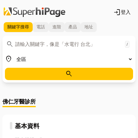
login
登入
關鍵字
搜尋
電話
進階
產品
地址
關鍵字
search
/
地區
place
search
佛仁牙醫診所
基本資料