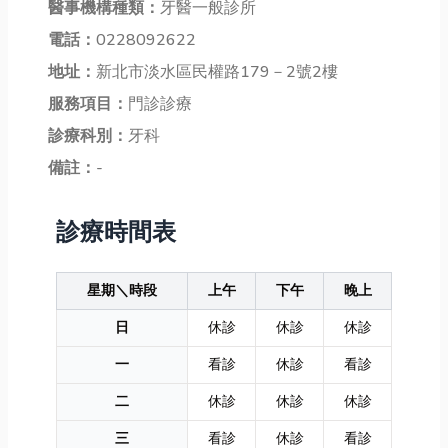
醫事機構種類：
牙醫一般診所
電話：
0228092622
地址：
新北市淡水區民權路179－2號2樓
服務項目：
門診診療
診療科別：
牙科
備註：
-
診療時間表
星期＼時段
上午
下午
晚上
日
休診
休診
休診
一
看診
休診
看診
二
休診
休診
休診
三
看診
休診
看診