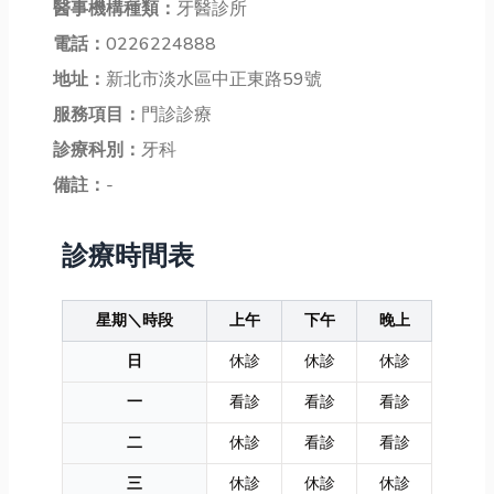
醫事機構種類：
牙醫診所
電話：
0226224888
地址：
新北市淡水區中正東路59號
服務項目：
門診診療
診療科別：
牙科
備註：
-
診療時間表
星期＼時段
上午
下午
晚上
日
休診
休診
休診
一
看診
看診
看診
二
休診
看診
看診
三
休診
休診
休診