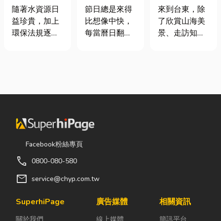
七夕送什麼不
｜在地人聚餐
工程與回收水
節日總是來得
來到台東，除
隨著水資源日
踩雷？限定甜
首選，經典合
工程完整解析
比想像中快，
了欣賞山海美
益珍貴，加上
點哪裡買？台
菜一次滿足
｜打造高效率
每當曆日翻到
景、走訪知名
環保法規逐漸
中甜點推薦一
水資源管理方
下半年，不少
景點之外，品
完善，越來越
次看！
案
人便開始想
嚐在地台菜也
多工廠、商業
「七夕情人節
是旅程中不可
場所及公共設
是什麼時
錯過的一環。
施開始重視水
候？」、「七
相較於一般小
資源管理。透
夕情人節禮物
吃店，老字號
過完善的水處
該買什
台菜餐廳更能
理設備規劃，
麼？」。相較
展現台東的人
不僅能改善水
於西洋情人
情味與飲食文
質、提升用水
Facebook粉絲專頁
節，七夕充滿
化。無論是家
效率，更能搭
call
0800-080-580
了東方的浪漫
庭聚餐、朋友
配廢水處理工
色彩與儀式
聚會、公司聚
程與回收水工
mail
service@chyp.com.tw
感。然而，隨
餐，或是旅遊
程，降低用水
著生活節奏加
團體用餐，都
成本，實現節
SuperhiPage
廣告媒體
相關資訊
快，不少人常
能享受到豐盛
能減碳與永續
關於我們
線上媒體
簡訊平台