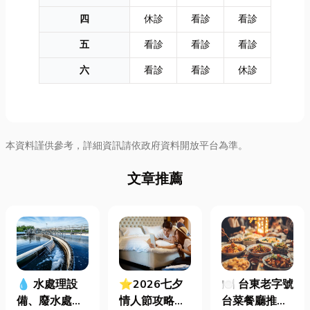
四
休診
看診
看診
五
看診
看診
看診
六
看診
看診
休診
本資料謹供參考，詳細資訊請依政府資料開放平台為準。
文章推薦
⭐2026七夕
🍽️ 台東老字號
💧 水處理設
情人節攻略！
台菜餐廳推薦
備、廢水處理