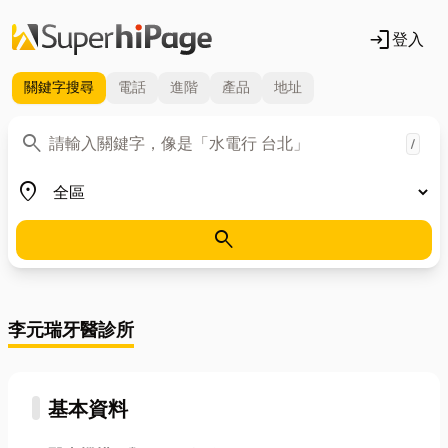
login
登入
關鍵字
搜尋
電話
進階
產品
地址
關鍵字
search
/
地區
place
search
李元瑞牙醫診所
基本資料