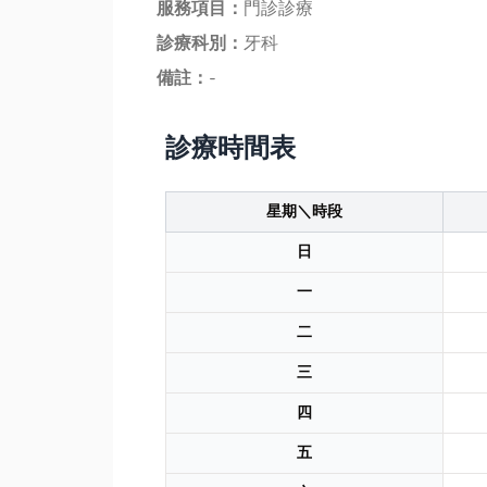
服務項目：
門診診療
診療科別：
牙科
備註：
-
診療時間表
星期＼時段
日
一
二
三
四
五