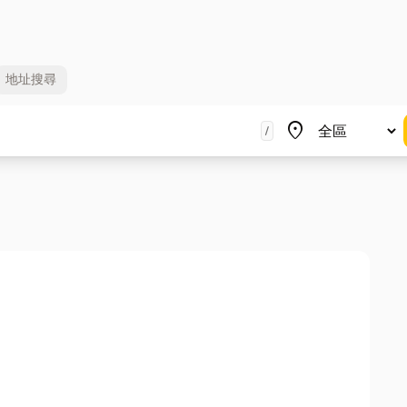
地址
搜尋
地區
place
/