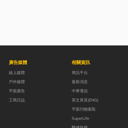
廣告媒體
相關資訊
線上媒體
簡訊平台
戶外媒體
最新消息
平面廣告
中華電信
工商日誌
英文黃頁(ENG)
平面刊物索取
SuperLife
醫健快搜