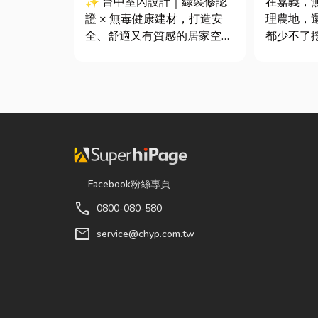
✨ 台中室內設計｜綠裝修認
在嘉義，
證 × 無毒健康建材，打造安
理農地，
全、舒適又有質感的居家空間
都少不了
你知道嗎？其實一間專業的台
專業的嘉
中室內設計裝修團隊，不只是
速完成開
提供空間規劃與裝潢服務，更
作，更能
是在每一個家的誕生過程中，
提高工程
默默為屋主打造兼具美感、機
民而言，
能與健康的理想生活空間...
平，到住
早已成為...
Facebook粉絲專頁
call
0800-080-580
mail
service@chyp.com.tw