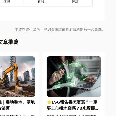
休診
看診
休診
本資料謹供參考，詳細資訊請依政府資料開放平台為準。
文章推薦
機｜農地整地、基地
⭐ESG報告書怎麼寫？一定
方清運
要上市櫃才寫嗎？3步驟擺脫
綠色轉型焦慮