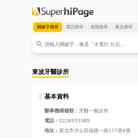
關鍵字
搜尋
電話
搜尋
進階
搜尋
產品
搜尋
關鍵字
search
東波牙醫診所
基本資料
醫事機構種類：
牙醫一般診所
電話：
0226933389
地址：
新北市汐止區福德一路177巷6號