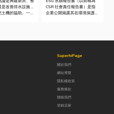
無論是興建新房、整
ESG 永續報告書（以前稱為
還是改善排水設施，
CSR 社會責任報告書）是指
挖土機的協助。一台
企業公開揭露其在環境保護
義挖土機，不僅能快
（E）、社會責任（S）與公
挖、整地與回填工
司治理（G）三個維度營運成
大幅縮短施工時間，
果的正式文件。它就像是企業
效率。對許多在地居
的「健康體檢表」與「永續成
從農田整理、果園整
績單」。許多中小企業主常
宅基礎開挖，挖土機
問：「我們又不是上市櫃公
司，為...
SuperhiPage
關於我們
網站導覽
隱私權政策
服務條款
聯絡我們
登錄店家