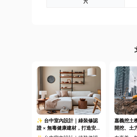
六
✨ 台中室內設計｜綠裝修認
嘉義挖土
證 × 無毒健康建材，打造安
開挖、土
全、舒適又有質感的居家空間