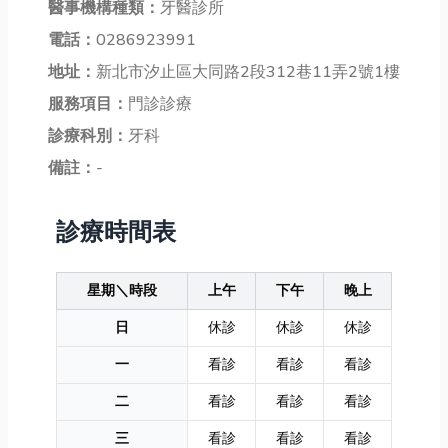
醫事機構種類：
牙醫診所
電話：
0286923991
地址：
新北市汐止區大同路2段312巷11弄2號1樓
服務項目：
門診診療
診療科別：
牙科
備註：
-
診療時間表
星期＼時段
上午
下午
晚上
日
休診
休診
休診
一
看診
看診
看診
二
看診
看診
看診
三
看診
看診
看診