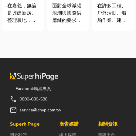
地開挖、土方
業挑選四大永
從繩索到安全
在嘉義，無論
面對全球減碳
在許多工程、
清運
續顧問服務的
網的全方位防
是興建新房、
浪潮與國際供
戶外活動、船
實用指南
護應用指南
整理農地，還
應鏈的要求，
舶作業、建築
是改善排水設
許多台灣中小
施工，甚至居
施，都少不了
企業主紛紛收
家安全防護
挖土機的協
到來自品牌客
中，「繩索、
助。一台專業
戶的調查表，
繩梯、安全
的嘉義挖土
要求提供「碳
網」其實都是
機，不僅能快
盤查數據」或
非常重要卻常
速完成開挖、
「永續報告
被忽略的設
整地與回填工
書」。這讓不
備。很多人以
作，更能大幅
少傳產老闆感
為繩子只是拿
Facebook粉絲專頁
縮短施工時
到焦慮：「到
來綁東西，但
call
0800-080-580
間，提高工程
底 ESG 永續是
其實在專業領
效率。對許多
什麼？我們公
域中，繩索不
mail
service@chyp.com.tw
在地居民而
司規模不大，
只是工具，更
言，從農田整
真的需要找
關係到安全、
SuperhiPage
廣告媒體
相關資訊
理、果園整
ESG 顧問
效率與作業品
關於我們
線上媒體
簡訊平台