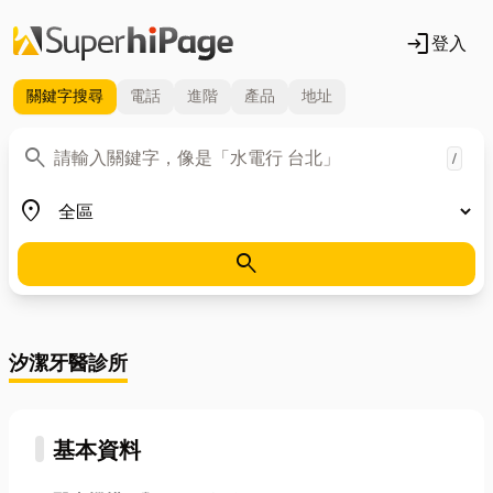
login
登入
關鍵字
搜尋
電話
進階
產品
地址
關鍵字
search
/
地區
place
search
汐潔牙醫診所
基本資料