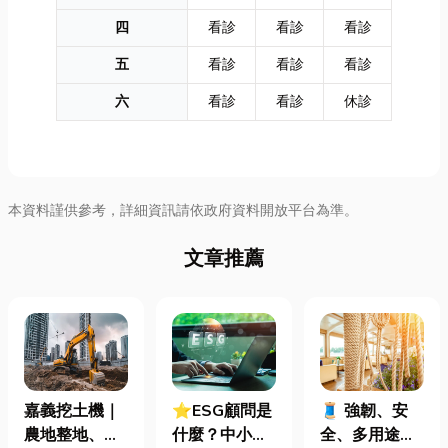
四
看診
看診
看診
五
看診
看診
看診
六
看診
看診
休診
本資料謹供參考，詳細資訊請依政府資料開放平台為準。
文章推薦
嘉義挖土機｜
⭐ESG顧問是
🧵 強韌、安
農地整地、基
什麼？中小企
全、多用途！