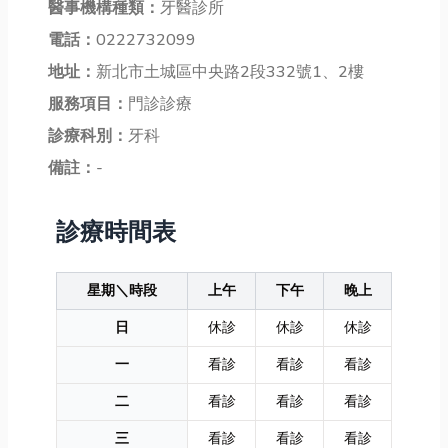
醫事機構種類：
牙醫診所
電話：
0222732099
地址：
新北市土城區中央路2段332號1、2樓
服務項目：
門診診療
診療科別：
牙科
備註：
-
診療時間表
星期＼時段
上午
下午
晚上
日
休診
休診
休診
一
看診
看診
看診
二
看診
看診
看診
三
看診
看診
看診