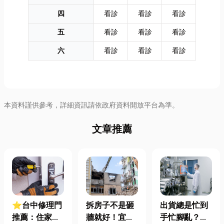
四
看診
看診
看診
五
看診
看診
看診
六
看診
看診
看診
本資料謹供參考，詳細資訊請依政府資料開放平台為準。
文章推薦
⭐台中修理門
拆房子不是砸
出貨總是忙到
推薦：住家鐵
牆就好！宜蘭
手忙腳亂？包