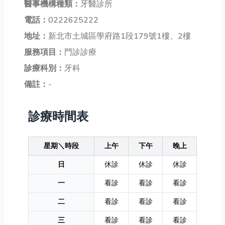
醫事機構種類：
牙醫診所
電話：
0222625222
地址：
新北市土城區學府路1段179號1樓、2樓
服務項目：
門診診療
診療科別：
牙科
備註：
-
診療時間表
星期＼時段
上午
下午
晚上
日
休診
休診
休診
一
看診
看診
看診
二
看診
看診
看診
三
看診
看診
看診