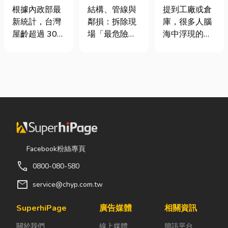
門卡住、大門
裝潢拆除、水
裝自動化其實
根據內政部最
結構、管線與
提到工廠或倉
下垂怎麼辦？
泥切割施工前
沒有你想像中
新統計，台灣
鄰損：拆除現
庫，很多人腦
維修費用與不
必看的避坑指
那麼遙遠！
屋齡超過 30
場「最危險的
海中浮現的畫
銹鋼工程一次
南，專家曝這
年的老屋比例
3 件事」 拆除
面可能是員工
看
3 件事最危
已經過半。隨
現場常常乒乒
忙著搬貨、封
險！
著房屋屋齡增
乓乓、灰塵滿
箱、綁帶，一
加，金屬門窗
天飛，在這種
箱接著一箱趕
疲勞與結構鏽
混亂的環境
著出貨。但你
蝕問題也日漸
下，專家提醒
知道嗎？現在
明顯。許多屋
有三件事情如
許多企業早已
主每天回家開
果沒做好，最
不再靠大量人
門，都覺得門
容易發生嚴重
力完成包裝工
Facebook粉絲專頁
片重得像在拉
的意外： 分不
作，而是透過
call
0800-080-580
拔河，甚至伴
清「主力
各種包裝機械
隨刺耳的金屬
牆」，盲目亂
來提升效率。
mail
service@chyp.com.tw
摩擦聲。 其
打導致房子塌
尤其近年來網
實，門片故障
陷： 這是老屋
路購物越來越
SuperhiPage
廣告媒體
相關資訊
並不代表一定
拆除最常發生
普及，無論是
關於我們
線上媒體
簡訊平台