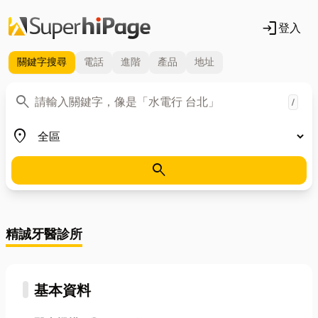
login
登入
關鍵字
搜尋
電話
進階
產品
地址
關鍵字
search
/
地區
place
search
精誠牙醫診所
基本資料