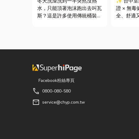
冬天洗澡洗到一半突然沒熱
✨ 台中
水，只能頂著泡沫跑出去叫瓦
證 × 無
斯？這是許多使用傳統桶裝瓦
全、舒適
斯家庭的共同噩夢。隨著居家
你知道嗎
生活品質提升，越來越多屋主
中室內設
在老屋翻修或新屋裝潢時，選
提供空間
擇規劃天然氣配管工程。到底
是在每一
天然氣是什麼？它跟傳統瓦斯
默默為屋
行送的桶裝瓦斯有什麼差別？
能與健康的
天然瓦斯...
Facebook粉絲專頁
call
0800-080-580
mail
service@chyp.com.tw