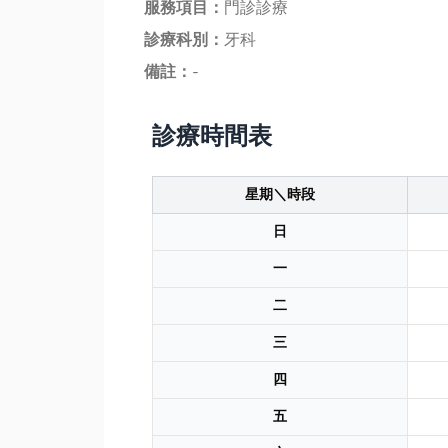
服務項目：
門診診療
診療科別：
牙科
備註：
-
診療時間表
星期＼時段
日
一
二
三
四
五