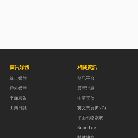
廣告媒體
相關資訊
線上媒體
簡訊平台
戶外媒體
最新消息
平面廣告
中華電信
工商日誌
英文黃頁(ENG)
平面刊物索取
SuperLife
醫健快搜