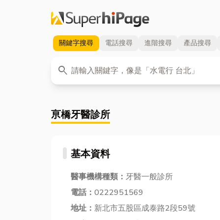
關鍵字
搜尋
電話
搜尋
進階
搜尋
產品
搜尋
關鍵字
search
亰橋牙醫診所
基本資料
醫事機構種類：
牙醫一般診所
電話：
0222951569
地址：
新北市五股區成泰路2段59號