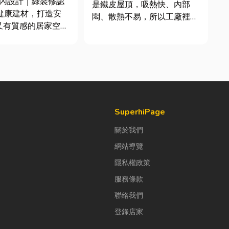
室內設計｜綠裝修認
是鐵皮屋頂，吸熱快、內部
毒健康建材，打造安
悶、散熱不易，所以工廠裡的
又有質感的居家空間
溫度會比市溫高出5度以上。
？其實一間專業的台
因此裝工廠排風扇是最快速心
計裝修團隊，不只是
較省錢的方式，以下小編會說
規劃與裝潢服務，更
明工廠排風扇改善室內溫度的
個家的誕生過程中，
原理及建議可安裝的位置。
主打造兼具美感、機
工廠排風扇｜改善溫度的原理
理想生活空間...
...
SuperhiPage
關於我們
網站導覽
隱私權政策
服務條款
聯絡我們
登錄店家