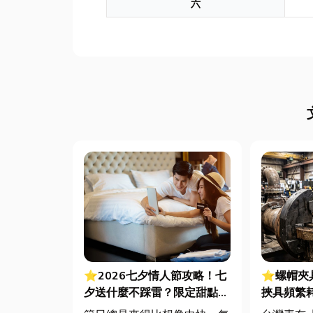
六
⭐2026七夕情人節攻略！七
⭐螺帽夾
夕送什麼不踩雷？限定甜點哪
挾具頻繁
裡買？台中甜點推薦一次看！
扣件成型