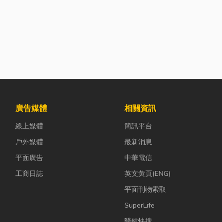
廣告媒體
相關資訊
線上媒體
簡訊平台
戶外媒體
最新消息
平面廣告
中華電信
工商日誌
英文黃頁(ENG)
平面刊物索取
SuperLife
醫健快搜