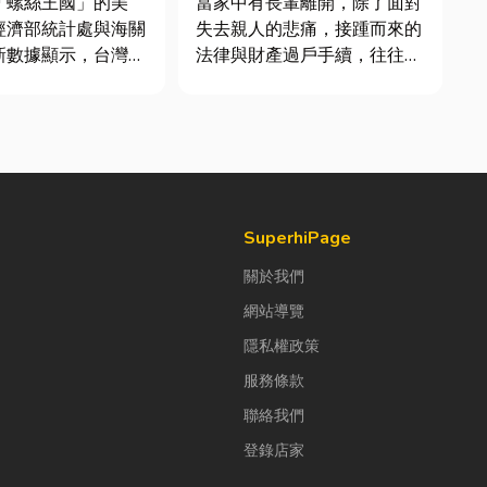
「螺絲王國」的美
當家中有長輩離開，除了面對
費用與避坑指南！
經濟部統計處與海關
失去親人的悲痛，接踵而來的
新數據顯示，台灣扣
法律與財產過戶手續，往往讓
高達 42.1 億美
家屬感到不知所措。尤其是遇
螺帽（HS
到房屋、土地等不動產過戶
6）產品即占總出口比
時，許多台中市民常會疑惑：
%。在面對全球客戶
「繼承登記到底該怎麼辦
度與耐用度要求日益
理？」「自己跑流程會不會被
勢下，扣件成型機中
罰錢？」「兄弟姊妹之間的財
產分配，到底...
SuperhiPage
關於我們
網站導覽
隱私權政策
服務條款
聯絡我們
登錄店家