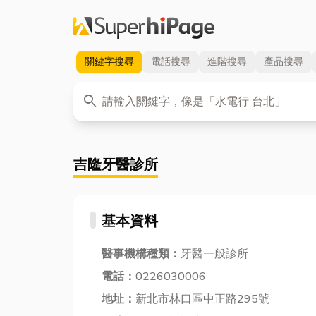
關鍵字
搜尋
電話
搜尋
進階
搜尋
產品
搜尋
關鍵字
search
吉隆牙醫診所
基本資料
醫事機構種類：
牙醫一般診所
電話：
0226030006
地址：
新北市林口區中正路295號