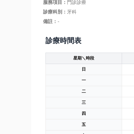
服務項目：
門診診療
診療科別：
牙科
備註：
-
診療時間表
星期＼時段
日
一
二
三
四
五