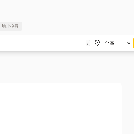
地址
搜尋
地區
place
/