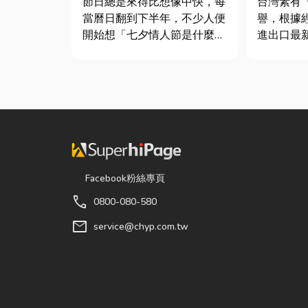
節日總是來得比想像中快，每
台灣素有
當曆日翻到下半年，不少人便
譽，根據
開始想「七夕情人節是什麼時
進出口最
候？」、「七夕情人節禮物該
件年出口額
買什麼？」。相較於西洋情人
元，其中
節，七夕充滿了東方的浪漫色
73181
彩與儀式感。然而，隨著生活
重逾 20
節奏加快，不少人常因工作繁
對扣件精
忙而忘記節日，或是苦惱於
嚴苛的趨
「七夕情...
的關...
Facebook粉絲專頁
call
0800-080-580
mail
service@chyp.com.tw