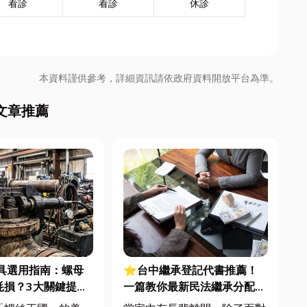
看診
看診
休診
本資料謹供參考，詳細資訊請依政府資料開放平台為準。
文章推薦
具選用指南：螺母
⭐台中繼承登記代書推薦！
耗損？3大關鍵提升
一篇教你最新民法繼承分配怎
良率與壽命
麼算？地政士解析辦理流程、