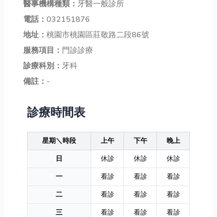
醫事機構種類：
牙醫一般診所
電話：
032151876
地址：
桃園市桃園區莊敬路二段86號
服務項目：
門診診療
診療科別：
牙科
備註：
-
診療時間表
星期＼時段
上午
下午
晚上
日
休診
休診
休診
一
看診
看診
看診
二
看診
看診
看診
三
看診
看診
看診