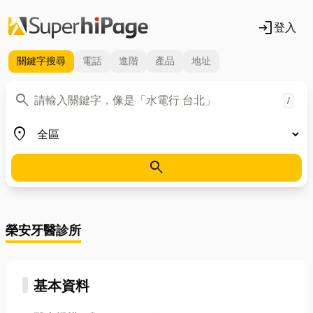
login
登入
關鍵字
搜尋
電話
進階
產品
地址
關鍵字
search
/
地區
place
search
榮安牙醫診所
基本資料