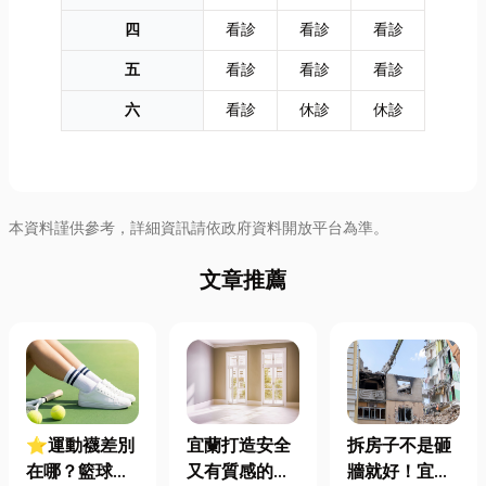
四
看診
看診
看診
五
看診
看診
看診
六
看診
休診
休診
本資料謹供參考，詳細資訊請依政府資料開放平台為準。
文章推薦
⭐運動襪差別
宜蘭打造安全
拆房子不是砸
在哪？籃球、
又有質感的
牆就好！宜蘭