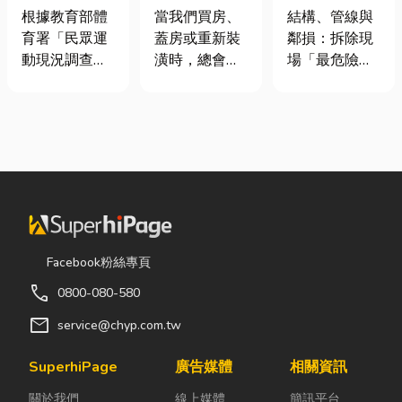
慢跑、排球襪
家，從專業門
裝潢拆除、水
根據教育部體
當我們買房、
結構、管線與
挑選全攻略，
窗開始
泥切割施工前
育署「民眾運
蓋房或重新裝
鄰損：拆除現
穿對了運動不
必看的避坑指
動現況調查」
潢時，總會把
場「最危險的
傷腳！
南，專家曝這
顯示，台灣規
預算花在家
3 件事」 拆除
3 件事最危
律運動人口比
具、家電和裝
現場常常乒乒
險！
例已突破三成
潢設計上，卻
乓乓、灰塵滿
五，其中慢跑
常常忽略了每
天飛，在這種
與各類球類運
天都在使用的
混亂的環境
動正是熱門選
「門窗」。 其
下，專家提醒
擇。許多人在
實，一扇好的
有三件事情如
配備上毫不惜
門窗不只是遮
果沒做好，最
重金，購買
風避雨而已，
容易發生嚴重
Facebook粉絲專頁
三、四千元的
更影響著居家
的意外： 分不
call
0800-080-580
頂級籃球鞋或
安全、採光、
清「主力
專業路跑鞋，
通風與生活品
牆」，盲目亂
mail
service@chyp.com.tw
卻習慣性隨手
質。尤其台灣
打導致房子塌
抓一雙幾十元
氣候潮濕多
陷： 這是老屋
SuperhiPage
廣告媒體
相關資訊
的普通棉襪就
雨，選擇耐用
拆除最常發生
關於我們
線上媒體
簡訊平台