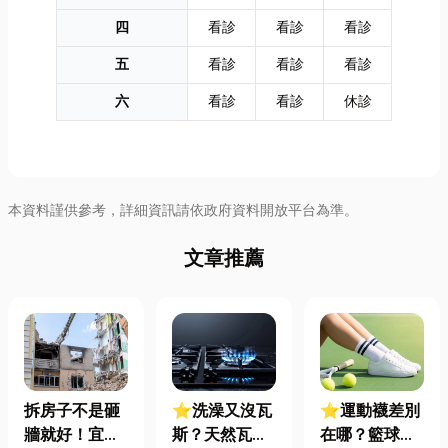
四
看診
看診
看診
五
看診
看診
看診
六
看診
看診
休診
本資料謹供參考，詳細資訊請依政府資料開放平台為準。
文章推薦
拆房子不是砸
⭐洗澡又沒瓦
⭐運動襪差別
牆就好！宜蘭
斯？天然瓦斯
在哪？籃球、