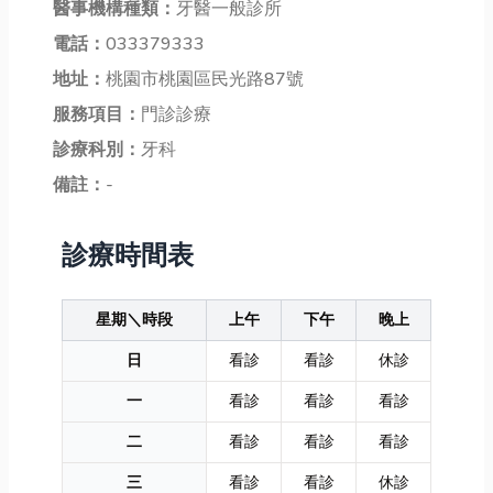
醫事機構種類：
牙醫一般診所
電話：
033379333
地址：
桃園市桃園區民光路87號
服務項目：
門診診療
診療科別：
牙科
備註：
-
診療時間表
星期＼時段
上午
下午
晚上
日
看診
看診
休診
一
看診
看診
看診
二
看診
看診
看診
三
看診
看診
休診