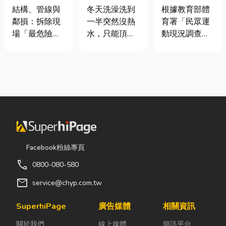
裝潢拆除、水
是什麼、費用
慢跑、排球襪
結構、管線與
冬天洗澡洗到
根據教育部體
泥切割施工前
怎麼算？家庭
挑選全攻略，
鄰損：拆除現
一半突然沒熱
育署「民眾運
必看的避坑指
能源選擇與配
穿對了運動不
場「最危險的
水，只能頂著
動現況調查」
南，專家曝這
管工程全解析
傷腳！
3 件事」 拆除
泡沫跑出去叫
顯示，台灣規
3 件事最危
現場常常乒乒
瓦斯？這是許
律運動人口比
險！
乓乓、灰塵滿
多使用傳統桶
例已突破三成
天飛，在這種
裝瓦斯家庭的
五，其中慢跑
混亂的環境
共同噩夢。隨
與各類球類運
下，專家提醒
著居家生活品
動正是熱門選
有三件事情如
質提升，越來
擇。許多人在
果沒做好，最
越多屋主在老
配備上毫不惜
容易發生嚴重
屋翻修或新屋
重金，購買
Facebook粉絲專頁
的意外： 分不
裝潢時，選擇
三、四千元的
call
0800-080-580
清「主力
規劃天然氣配
頂級籃球鞋或
牆」，盲目亂
管工程。到底
專業路跑鞋，
mail
service@chyp.com.tw
打導致房子塌
天然氣是什
卻習慣性隨手
陷： 這是老屋
麼？它跟傳統
抓一雙幾十元
SuperhiPage
廣告媒體
相關資訊
拆除最常發生
瓦斯行送的桶
的普通棉襪就
關於我們
線上媒體
簡訊平台