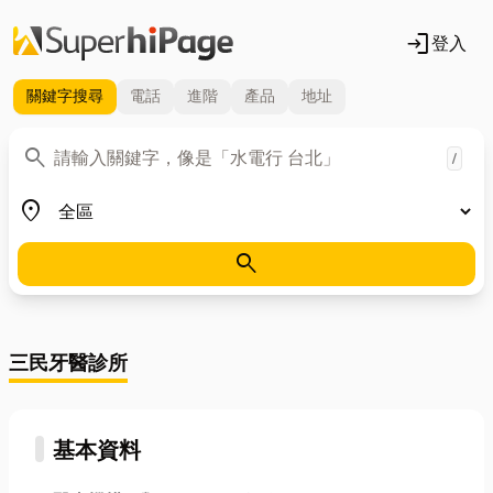
login
登入
關鍵字
搜尋
電話
進階
產品
地址
關鍵字
search
/
地區
place
search
三民牙醫診所
基本資料