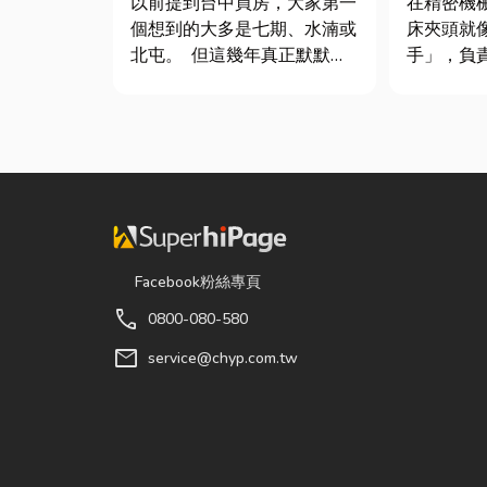
以前提到台中買房，大家第一
在精密機
個想到的大多是七期、水湳或
床夾頭就
北屯。 但這幾年真正默默崛
手」，負
起、討論度越來越高的，其實
轉切削的
是「沙鹿」。 很多人實際到
接到少量
沙鹿走一趟後才發現： 現在
棒材的訂
的沙鹿，真的和以前不一樣
需要耗費
了。 不只是交通變方便，生
校正。這
活機能也越來越成熟，加上
讓這雙手
房...
具」的...
Facebook粉絲專頁
call
0800-080-580
mail
service@chyp.com.tw