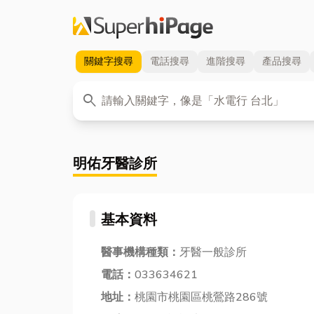
關鍵字
搜尋
電話
搜尋
進階
搜尋
產品
搜尋
關鍵字
search
明佑牙醫診所
基本資料
醫事機構種類：
牙醫一般診所
電話：
033634621
地址：
桃園市桃園區桃鶯路286號