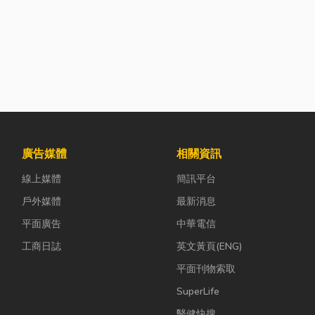
廣告媒體
相關資訊
線上媒體
簡訊平台
戶外媒體
最新消息
平面廣告
中華電信
工商日誌
英文黃頁(ENG)
平面刊物索取
SuperLife
醫健快搜