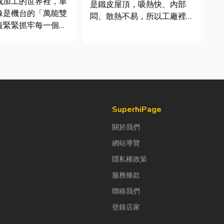
械加工的世界裡，車
是鐵皮屋頂，吸熱快、內部
像是機台的「萬能雙
悶、散熱不易，所以工廠裡的
責緊緊抓牢每一個旋
溫度會比市溫高出5度以上。
工件。然而，當工廠
因此裝工廠排風扇是最快速心
多樣、異形材或精密
較省錢的方式，以下小編會說
單時，傳統夾頭往往
明工廠排風扇改善室內溫度的
大量時間拆裝與重新
原理及建議可安裝的位置。
時，車床子母夾就是
工廠排風扇｜改善溫度的原理
能快速更換「專屬工
...
SuperhiPage
關於我們
網站導覽
隱私權政策
服務條款
聯絡我們
登錄店家