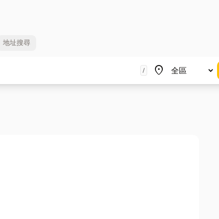
地址
搜尋
地區
place
/