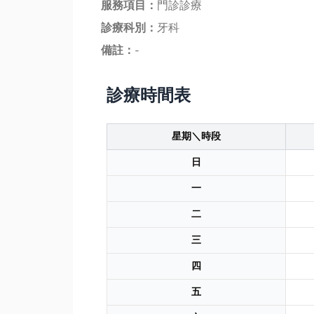
服務項目：
門診診療
診療科別：
牙科
備註：
-
診療時間表
星期＼時段
日
一
二
三
四
五