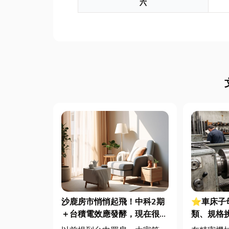
六
沙鹿房市悄悄起飛！中科2期
⭐車床子
＋台積電效應發酵，現在很多
類、規格
人開始看海線
完整指南