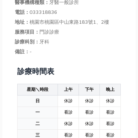
醫事機構種類：
牙醫一般診所
電話：
033318836
地址：
桃園市桃園區中山東路183號1、2樓
服務項目：
門診診療
診療科別：
牙科
備註：
-
診療時間表
星期＼時段
上午
下午
晚上
日
休診
休診
休診
一
看診
看診
看診
二
休診
休診
看診
三
看診
看診
看診