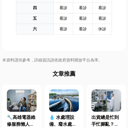
四
看診
看診
看診
五
看診
看診
看診
六
看診
看診
休診
本資料謹供參考，詳細資訊請依政府資料開放平台為準。
文章推薦
🔧高雄電器維
出貨總是忙到
💧 水處理設
修服務懶人包
手忙腳亂？包
備、廢水處理