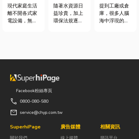
｜冷氣、冰
裝自動化其實
工程與回收水
現代家庭生活
提到工廠或倉
隨著水資源日
箱、洗衣機專
沒有你想像中
工程完整解析
離不開各式家
庫，很多人腦
益珍貴，加上
業維修
那麼遙遠！
｜打造高效率
電設備，無論
海中浮現的畫
環保法規逐漸
水資源管理方
是炎熱夏季不
面可能是員工
完善，越來越
案
可或缺的冷
忙著搬貨、封
多工廠、商業
氣、保存食材
箱、綁帶，一
場所及公共設
的新鮮冰箱，
箱接著一箱趕
施開始重視水
還是每天幫助
著出貨。但你
資源管理。透
清洗衣物的洗
知道嗎？現在
過完善的水處
衣機，一旦發
許多企業早已
理設備規劃，
生故障，都可
不再靠大量人
不僅能改善水
能嚴重影響日
力完成包裝工
質、提升用水
Facebook粉絲專頁
常生活品質。
作，而是透過
效率，更能搭
call
0800-080-580
因此，選擇專
各種包裝機械
配廢水處理工
業的高雄電器
來提升效率。
程與回收水工
mail
service@chyp.com.tw
維修服務，不
尤其近年來網
程，降低用水
僅能快速排除
路購物越來越
成本，實現節
SuperhiPage
廣告媒體
相關資訊
問題，更能延
普及，無論是
能減碳與永續
關於我們
線上媒體
簡訊平台