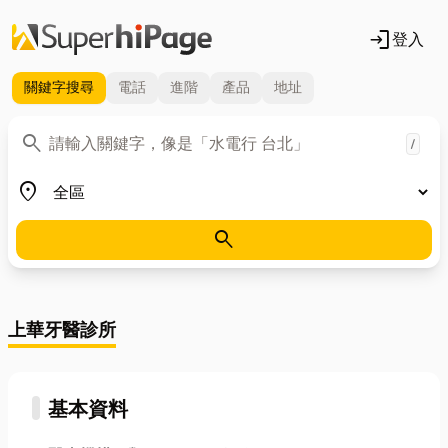
login
登入
關鍵字
搜尋
電話
進階
產品
地址
關鍵字
search
/
地區
place
search
上華牙醫診所
基本資料