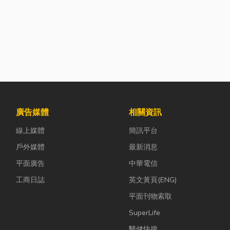
廣告媒體
相關資訊
線上媒體
簡訊平台
戶外媒體
最新消息
平面廣告
中華電信
工商日誌
英文黃頁(ENG)
平面刊物索取
SuperLife
醫健快搜