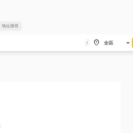
地址
搜尋
地區
place
/
樓