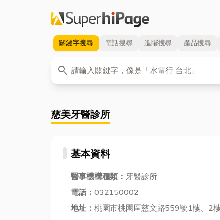
關鍵字
搜尋
電話
搜尋
進階
搜尋
產品
搜尋
關鍵字
search
慈美牙醫診所
基本資料
醫事機構種類：
牙醫診所
電話：
032150002
地址：
桃園市桃園區慈文路559號1樓、2