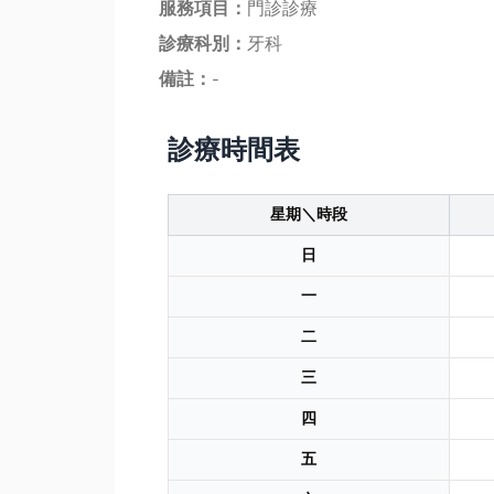
服務項目：
門診診療
診療科別：
牙科
備註：
-
診療時間表
星期＼時段
日
一
二
三
四
五