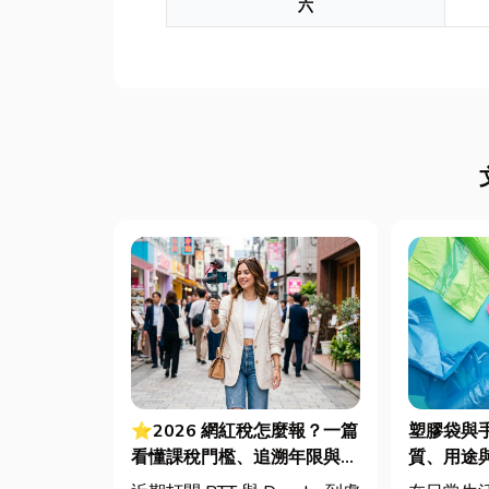
六
⭐2026 網紅稅怎麼報？一篇
塑膠袋與
看懂課稅門檻、追溯年限與合
質、用途
法節稅，文末加碼會計/記帳