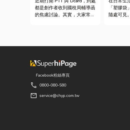
近期打開 PTT 與 Dcard，到處
在日常生
士推薦
都是創作者收到國稅局輔導函
「塑膠袋
的焦慮討論。其實，大家常說
隨處可見
的「網紅稅」不是一種新創的
包裝工具
獨立稅目，而是政府針對網路
承重能力
數位收入落實的課稅機制。
差異非常
網紅稅是指個人或經營團隊透
影響使用
過網路平台（如 YouTube、
成本浪費或
Instag...
文章帶你
提袋的...
Facebook粉絲專頁
call
0800-080-580
mail
service@chyp.com.tw