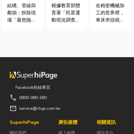
裝潢拆除、水
慢跑、排球襪
類、規格挑選
結構、管線與
根據教育部體
在精密機械加
泥切割施工前
挑選全攻略，
與台灣採購推
鄰損：拆除現
育署「民眾運
工的世界裡，
必看的避坑指
穿對了運動不
薦完整指南
場「最危險的
動現況調查」
車床夾頭就像
南，專家曝這
傷腳！
3 件事」 拆除
顯示，台灣規
是機台的「萬
3 件事最危
現場常常乒乒
律運動人口比
能雙手」，負
險！
乓乓、灰塵滿
例已突破三成
責緊緊抓牢每
天飛，在這種
五，其中慢跑
一個旋轉切削
混亂的環境
與各類球類運
的工件。然
下，專家提醒
動正是熱門選
而，當工廠接
有三件事情如
擇。許多人在
到少量多樣、
果沒做好，最
配備上毫不惜
異形材或精密
容易發生嚴重
重金，購買
棒材的訂單
Facebook粉絲專頁
的意外： 分不
三、四千元的
時，傳統夾頭
call
0800-080-580
清「主力
頂級籃球鞋或
往往需要耗費
牆」，盲目亂
專業路跑鞋，
大量時間拆裝
mail
service@chyp.com.tw
打導致房子塌
卻習慣性隨手
與重新校正。
陷： 這是老屋
抓一雙幾十元
這時，車床子
SuperhiPage
廣告媒體
相關資訊
拆除最常發生
的普通棉襪就
母夾就是讓這
關於我們
線上媒體
簡訊平台