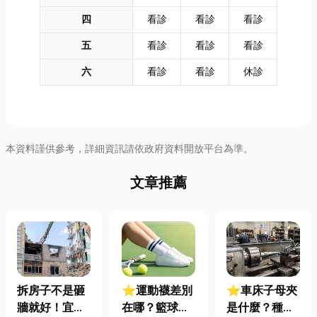
四
看診
看診
看診
五
看診
看診
看診
六
看診
看診
休診
本資料謹供參考，詳細資訊請依政府資料開放平台為準。
文章推薦
拆房子不是砸
⭐運動襪差別
⭐車床子母夾
牆就好！宜蘭
在哪？籃球、
是什麼？種