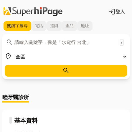
login
登入
關鍵字
搜尋
電話
進階
產品
地址
關鍵字
search
/
地區
place
search
睦牙醫診所
基本資料