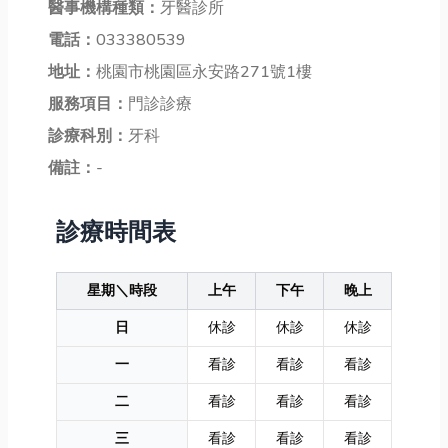
醫事機構種類：
牙醫診所
電話：
033380539
地址：
桃園市桃園區永安路271號1樓
服務項目：
門診診療
診療科別：
牙科
備註：
-
診療時間表
星期＼時段
上午
下午
晚上
日
休診
休診
休診
一
看診
看診
看診
二
看診
看診
看診
三
看診
看診
看診