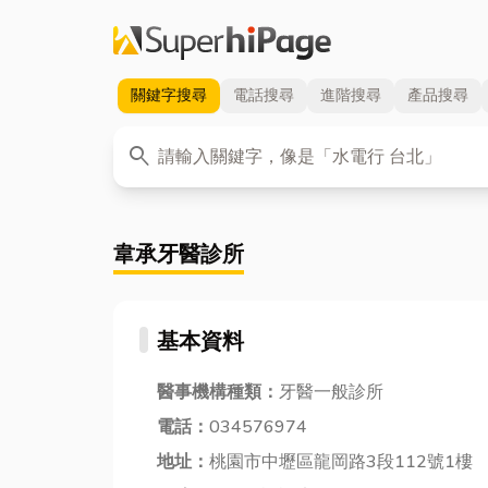
關鍵字
搜尋
電話
搜尋
進階
搜尋
產品
搜尋
關鍵字
search
韋承牙醫診所
基本資料
醫事機構種類：
牙醫一般診所
電話：
034576974
地址：
桃園市中壢區龍岡路3段112號1樓