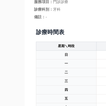
服務項目：
門診診療
診療科別：
牙科
備註：
-
診療時間表
星期＼時段
日
一
二
三
四
五