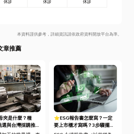
休診
休診
休診
本資料謹供參考，詳細資訊請依政府資料開放平台為準。
文章推薦
母夾是什麼？種
⭐ESG報告書怎麼寫？一定
挑選與台灣採購推薦
要上市櫃才寫嗎？3步驟擺脫
綠色轉型焦慮