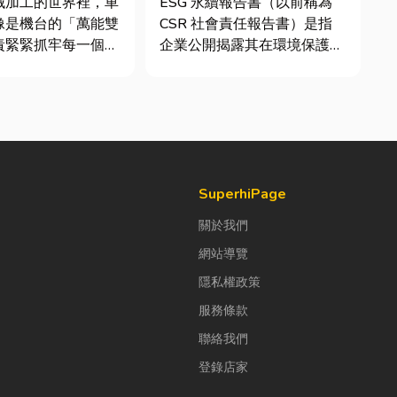
械加工的世界裡，車
ESG 永續報告書（以前稱為
像是機台的「萬能雙
CSR 社會責任報告書）是指
責緊緊抓牢每一個旋
企業公開揭露其在環境保護
工件。然而，當工廠
（E）、社會責任（S）與公
多樣、異形材或精密
司治理（G）三個維度營運成
單時，傳統夾頭往往
果的正式文件。它就像是企業
大量時間拆裝與重新
的「健康體檢表」與「永續成
時，車床子母夾就是
績單」。許多中小企業主常
能快速更換「專屬工
問：「我們又不是上市櫃公
司，為...
SuperhiPage
關於我們
網站導覽
隱私權政策
服務條款
聯絡我們
登錄店家