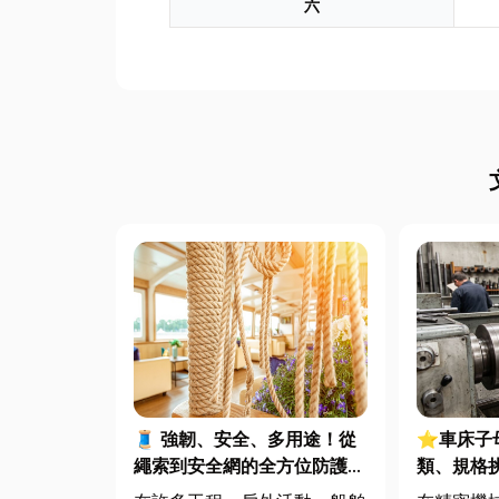
六
🧵 強韌、安全、多用途！從
⭐車床子
繩索到安全網的全方位防護應
類、規格
用指南
完整指南