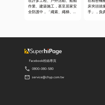
在許多工程、戶外活動、船舶
在精密機
作業、建築施工，甚至居家安
床夾頭就
全防護中，「繩索、繩梯、安
手」，負
全網」其實都是非常重要卻常
轉切削的
被忽略的設備。很多人以為繩
接到少量
子只是拿來綁東西，但其實在
棒材的訂
專業領域中，繩索不只是工
需要耗費
具，更關係到安全、效率與作
校正。這
業品質。一條好的繩索，必須
讓這雙手
具備高強...
具」的...
Facebook粉絲專頁
call
0800-080-580
mail
service@chyp.com.tw