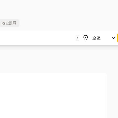
地址
搜尋
地區
place
/