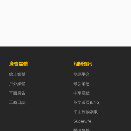
廣告媒體
相關資訊
線上媒體
簡訊平台
戶外媒體
最新消息
平面廣告
中華電信
工商日誌
英文黃頁(ENG)
平面刊物索取
SuperLife
醫健快搜