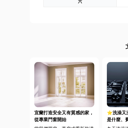
六
宜蘭打造安全又有質感的家，
⭐洗澡又
從專業門窗開始
是什麼、
源選擇與