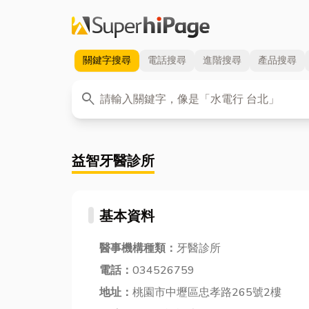
關鍵字
搜尋
電話
搜尋
進階
搜尋
產品
搜尋
關鍵字
search
益智牙醫診所
基本資料
醫事機構種類：
牙醫診所
電話：
034526759
地址：
桃園市中壢區忠孝路265號2樓