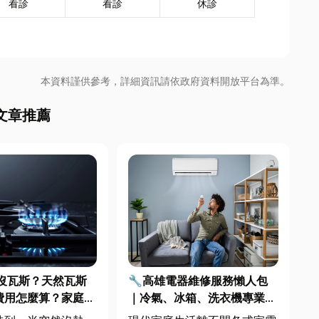
看診
看診
休診
本資料謹供參考，詳細資訊請依政府資料開放平台為準。
文章推薦
沒瓦斯？天然瓦斯
🔧高雄電器維修服務懶人包
費用怎麼算？家庭能
｜冷氣、冰箱、洗衣機專業維
配管工程全解析
修