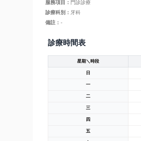
服務項目：
門診診療
診療科別：
牙科
備註：
-
診療時間表
星期＼時段
日
一
二
三
四
五