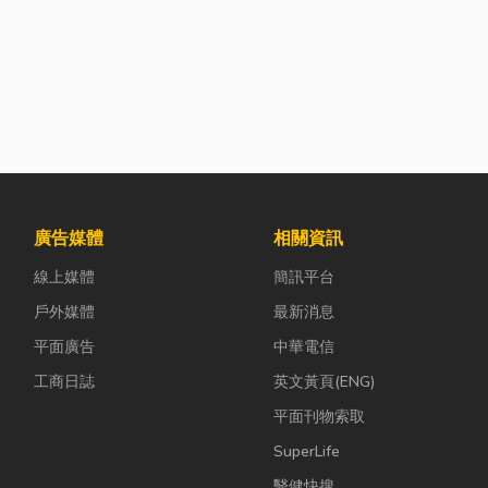
廣告媒體
相關資訊
線上媒體
簡訊平台
戶外媒體
最新消息
平面廣告
中華電信
工商日誌
英文黃頁(ENG)
平面刊物索取
SuperLife
醫健快搜