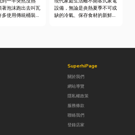
洗到一半突然沒熱
現代家庭生活離不開各式家電
頂著泡沫跑出去叫瓦
設備，無論是炎熱夏季不可或
許多使用傳統桶裝瓦
缺的冷氣、保存食材的新鮮冰
共同噩夢。隨著居家
箱，還是每天幫助清洗衣物的
提升，越來越多屋主
洗衣機，一旦發生故障，都可
修或新屋裝潢時，選
能嚴重影響日常生活品質。
然氣配管工程。到底
因此，選擇專業的高雄電器維
什麼？它跟傳統瓦斯
修服務，不僅能快速排除問
裝瓦斯有什麼差別？
題，更能延長家電使用壽命，
降...
SuperhiPage
關於我們
網站導覽
隱私權政策
服務條款
聯絡我們
登錄店家