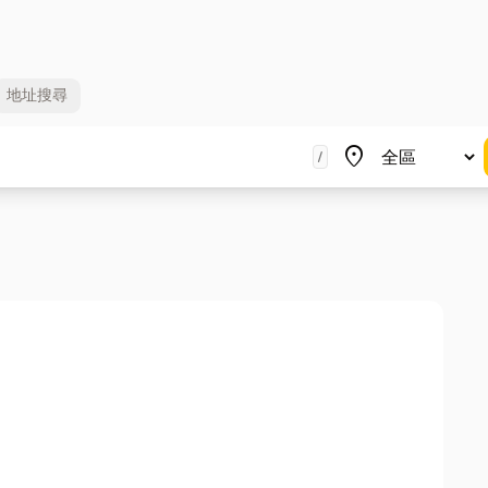
地址
搜尋
地區
place
/