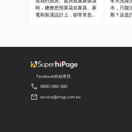
當我們買房、蓋房或重新裝潢
冬天洗澡
時，總會把預算花在家具、家
水，只能
電和裝潢設計上，卻常常忽略
斯？這是
了每天都在使用的「門窗」。
斯家庭的
其實，一扇好的門窗不只是遮
生活品質
風避雨而已，更影響著居家安
在老屋翻
全、採光、通風與生活品質。
擇規劃天
尤其台灣氣候潮濕多雨，選擇
天然氣是
耐用又美觀的門窗產品，更是
行送的桶
打...
天然瓦斯...
Facebook粉絲專頁
call
0800-080-580
mail
service@chyp.com.tw