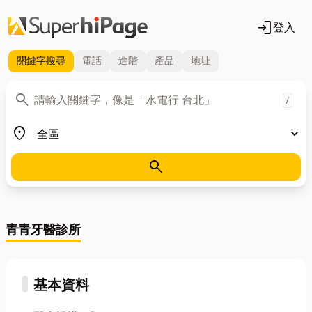
login
登入
關鍵字
搜尋
電話
進階
產品
地址
關鍵字
search
/
地區
place
search
青青牙醫診所
基本資料