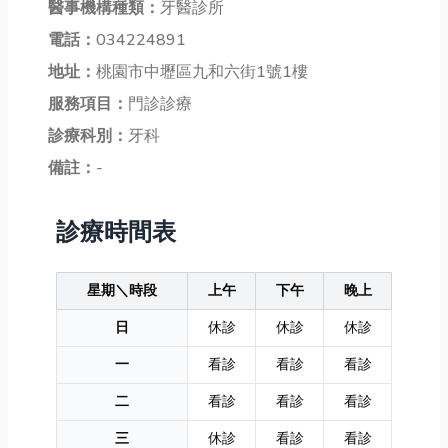
醫事機構種類：
牙醫診所
電話：
034224891
地址：
桃園市中壢區九和六街1號1樓
服務項目：
門診診療
診療科別：
牙科
備註：
-
診療時間表
星期＼時段
上午
下午
晚上
日
休診
休診
休診
一
看診
看診
看診
二
看診
看診
看診
三
休診
看診
看診