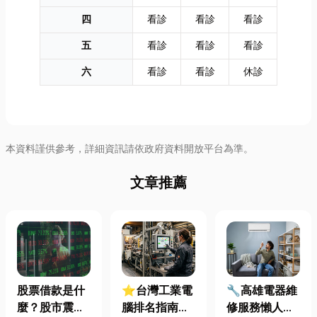
四
看診
看診
看診
五
看診
看診
看診
六
看診
看診
休診
本資料謹供參考，詳細資訊請依政府資料開放平台為準。
文章推薦
股票借款是什
⭐台灣工業電
🔧高雄電器維
麼？股市震盪|
腦排名指南：
修服務懶人包