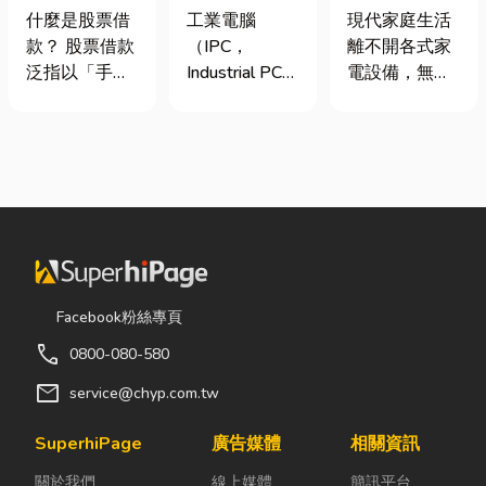
股票借款、股
台灣三大工業
｜冷氣、冰
什麼是股票借
工業電腦
現代家庭生活
票質借、當鋪
電腦龍頭有哪
箱、洗衣機專
款？ 股票借款
（IPC，
離不開各式家
借款完整比較
些？工廠採購
業維修
泛指以「手中
Industrial PC）
電設備，無論
與品牌選型全
持有的股票」
是指專為工業
是炎熱夏季不
解析
作為擔保品，
生產現場、極
可或缺的冷
向金融機構或
端環境與自動
氣、保存食材
當舖借出現金
化設備所設計
的新鮮冰箱，
的融資方式，
的硬體運算平
還是每天幫助
讓投資人不必
台。 許多製造
清洗衣物的洗
賣出股票，就
業業主在導入
衣機，一旦發
能取得資金應
自動化或升級
生故障，都可
急，同時保留
智慧工廠時，
能嚴重影響日
Facebook粉絲專頁
未來股價上漲
常想著先用一
常生活品質。
call
0800-080-580
的獲利空間。
般的家用或商
因此，選擇專
依承作單位不
用桌機湊合。
業的高雄電器
mail
service@chyp.com.tw
同，主要可分
然而，一般桌
維修服務，不
為證券公司的
機無法應付高
僅能快速排除
SuperhiPage
廣告媒體
相關資訊
股票質借、銀
塵、高溫、連
問題，更能延
關於我們
線上媒體
簡訊平台