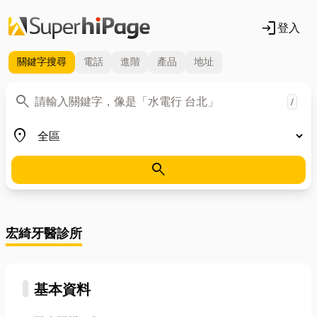
login
登入
關鍵字
搜尋
電話
進階
產品
地址
關鍵字
search
/
地區
place
search
宏綺牙醫診所
基本資料