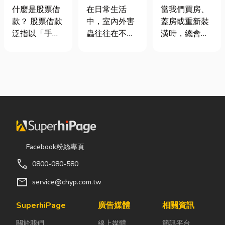
股票借款、股
害蟲防治全攻
家，從專業門
什麼是股票借
在日常生活
當我們買房、
票質借、當鋪
略
窗開始
款？ 股票借款
中，室內外害
蓋房或重新裝
借款完整比較
泛指以「手中
蟲往往在不知
潢時，總會把
持有的股票」
不覺中影響著
預算花在家
作為擔保品，
居家環境與生
具、家電和裝
向金融機構或
活品質。廚房
潢設計上，卻
當舖借出現金
裡若有食物殘
常常忽略了每
的融資方式，
渣或積水，容
天都在使用的
讓投資人不必
易吸引蟑螂、
「門窗」。 其
賣出股票，就
螞蟻前來覓
實，一扇好的
能取得資金應
食；陽台、庭
門窗不只是遮
急，同時保留
院若有積水，
風避雨而已，
Facebook粉絲專頁
未來股價上漲
則可能成為蚊
更影響著居家
call
0800-080-580
的獲利空間。
蟲孳生的溫
安全、採光、
依承作單位不
床。潮濕陰暗
通風與生活品
mail
service@chyp.com.tw
同，主要可分
的角落也可能
質。尤其台灣
為證券公司的
吸引白蟻、蛾
氣候潮濕多
SuperhiPage
廣告媒體
相關資訊
股票質借、銀
蚋或其他害蟲
雨，選擇耐用
關於我們
線上媒體
簡訊平台