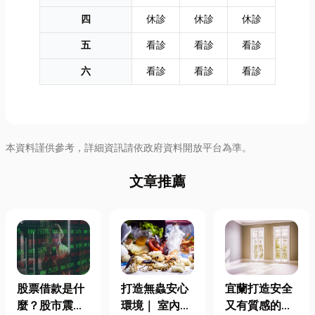
四
休診
休診
休診
五
看診
看診
看診
六
看診
看診
看診
本資料謹供參考，詳細資訊請依政府資料開放平台為準。
文章推薦
股票借款是什
打造無蟲安心
宜蘭打造安全
麼？股市震盪|
環境｜ 室內外
又有質感的