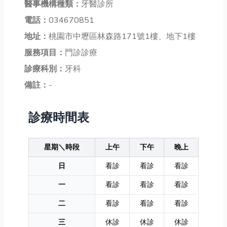
醫事機構種類：
牙醫診所
電話：
034670851
地址：
桃園市中壢區林森路171號1樓、地下1樓
服務項目：
門診診療
診療科別：
牙科
備註：
-
診療時間表
星期＼時段
上午
下午
晚上
日
看診
看診
看診
一
看診
看診
看診
二
看診
看診
看診
三
休診
休診
休診