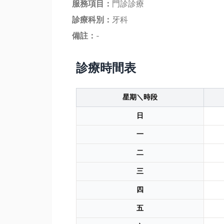
服務項目：
門診診療
診療科別：
牙科
備註：
-
診療時間表
星期＼時段
日
一
二
三
四
五