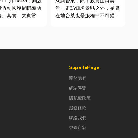
TT 與 Dcard，到處
來到台東，除了欣賞山海美
者收到國稅局輔導函
景、走訪知名景點之外，品嚐
論。其實，大家常說
在地台菜也是旅程中不可錯過
稅」不是一種新創的
的一環。 相較於一般小吃
，而是政府針對網路
店，老字號台菜餐廳更能展現
落實的課稅機制。
台東的人情味與飲食文化。無
指個人或經營團隊透
論是家庭聚餐、朋友聚會、公
如 YouTube、
司聚餐，或是旅遊團體用餐，
都能享受到豐盛又充滿在地特
色的...
SuperhiPage
關於我們
網站導覽
隱私權政策
服務條款
聯絡我們
登錄店家