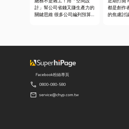
總務不是雜工！用「空間設
近期打開 P
鍵！
士推薦
計」幫公司省錢又賺生產力的
都是創作
關鍵思維 很多公司編列預算
的焦慮討
或規劃辦公室時，常覺得總務
的「網紅
只要在缺東西時「壞什麼補什
獨立稅目
麼」就好，但這種傳統做法往
數位收入
往花了大錢，卻換來員工抱怨
網紅稅是
連連。其實，辦公室空間設計
過網路平台（
是一門幫公司賺錢的戰略！真
Instag...
正厲害...
Facebook粉絲專頁
call
0800-080-580
mail
service@chyp.com.tw