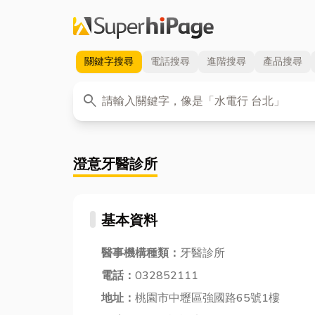
關鍵字
搜尋
電話
搜尋
進階
搜尋
產品
搜尋
關鍵字
search
澄意牙醫診所
基本資料
醫事機構種類：
牙醫診所
電話：
032852111
地址：
桃園市中壢區強國路65號1樓