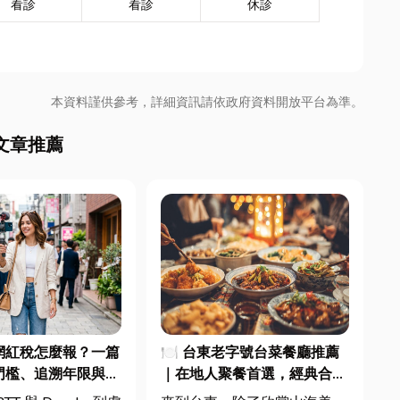
看診
看診
休診
本資料謹供參考，詳細資訊請依政府資料開放平台為準。
文章推薦
 網紅稅怎麼報？一篇
🍽️ 台東老字號台菜餐廳推薦
門檻、追溯年限與合
｜在地人聚餐首選，經典合菜
文末加碼會計/記帳
一次滿足