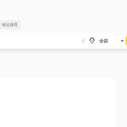
地址
搜尋
地區
place
/