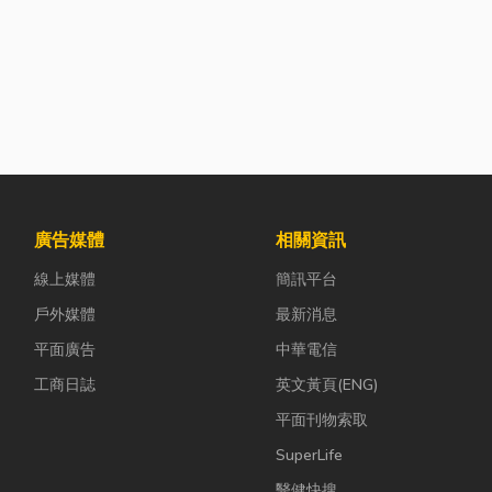
廣告媒體
相關資訊
線上媒體
簡訊平台
戶外媒體
最新消息
平面廣告
中華電信
工商日誌
英文黃頁(ENG)
平面刊物索取
SuperLife
醫健快搜