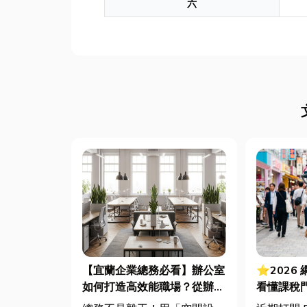
六
【宜蘭企業總務必看】辦公室
⭐2026
如何打造高效能職場？從辦公
看懂課稅
桌椅、系統屏風到空間設計關
法節稅，