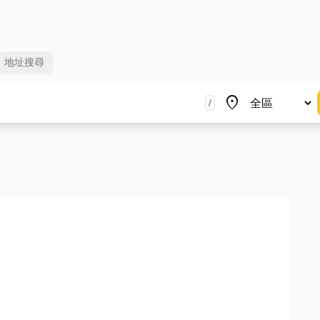
地址
搜尋
地區
place
/