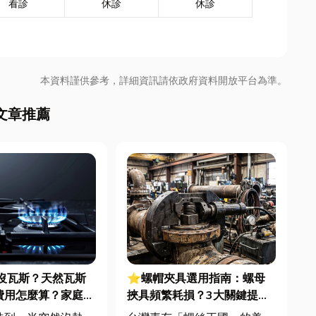
看診
休診
休診
本資料謹供參考，詳細資訊請依政府資料開放平台為準。
文章推薦
沒瓦斯？天然瓦斯
⭐螺帽夾具選用指南：螺母
費用怎麼算？家庭能
挾具頻繁耗損？3大關鍵提升
配管工程全解析
扣件成型良率與壽命