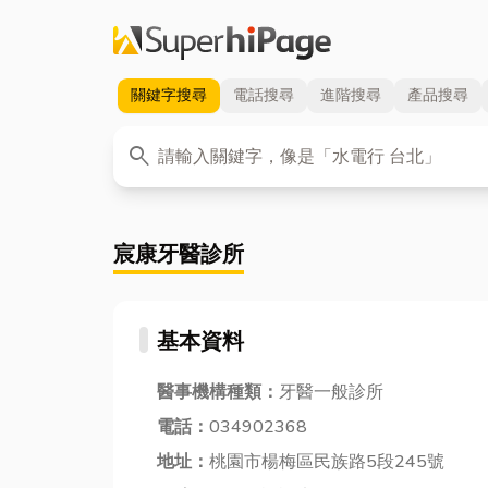
關鍵字
搜尋
電話
搜尋
進階
搜尋
產品
搜尋
關鍵字
search
宸康牙醫診所
基本資料
醫事機構種類：
牙醫一般診所
電話：
034902368
地址：
桃園市楊梅區民族路5段245號