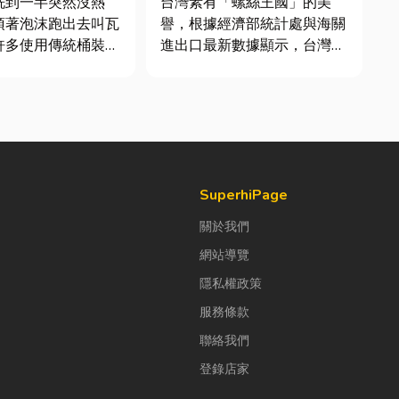
洗到一半突然沒熱
台灣素有「螺絲王國」的美
頂著泡沫跑出去叫瓦
譽，根據經濟部統計處與海關
許多使用傳統桶裝瓦
進出口最新數據顯示，台灣扣
共同噩夢。隨著居家
件年出口額高達 42.1 億美
提升，越來越多屋主
元，其中螺帽（HS
修或新屋裝潢時，選
731816）產品即占總出口比
然氣配管工程。到底
重逾 20%。在面對全球客戶
什麼？它跟傳統瓦斯
對扣件精度與耐用度要求日益
裝瓦斯有什麼差別？
嚴苛的趨勢下，扣件成型機中
的關...
SuperhiPage
關於我們
網站導覽
隱私權政策
服務條款
聯絡我們
登錄店家