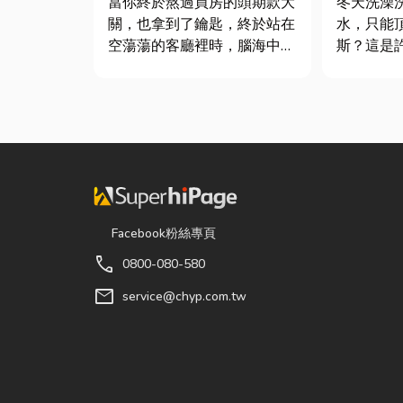
當你終於熬過買房的頭期款大
冬天洗澡
關，也拿到了鑰匙，終於站在
水，只能
空蕩蕩的客廳裡時，腦海中是
斯？這是
不是已經浮現各種美好畫面；
斯家庭的
在這裡在放一座雙人沙發、落
生活品質
地窗前要放一株綠植以及要在
在老屋翻
用餐區放一個充滿儀式感的吧
擇規劃天
台。 但得先等一下！在踩進
天然氣是
裝潢這個水很深的領域之前，
行送的桶
很多...
天然瓦斯...
Facebook粉絲專頁
call
0800-080-580
mail
service@chyp.com.tw