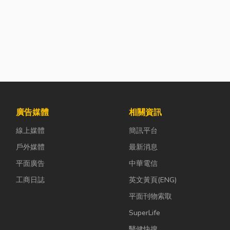
廣告媒體
相關資訊
線上媒體
簡訊平台
戶外媒體
最新消息
平面廣告
中華電信
工商日誌
英文黃頁(ENG)
平面刊物索取
SuperLife
醫健快搜