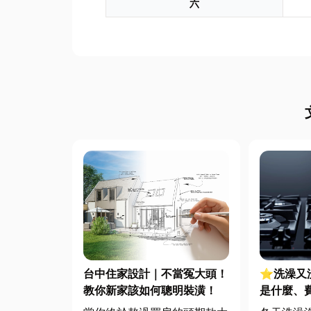
六
台中住家設計｜不當冤大頭！
⭐洗澡又
教你新家該如何聰明裝潢！
是什麼、
源選擇與