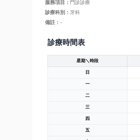
服務項目：
門診診療
診療科別：
牙科
備註：
-
診療時間表
星期＼時段
日
一
二
三
四
五