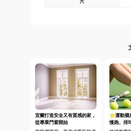
六
宜蘭打造安全又有質感的家，
⭐運動襪
從專業門窗開始
慢跑、排
對了運動