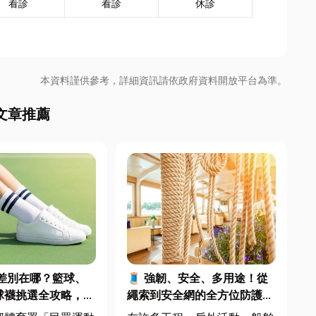
看診
看診
休診
本資料謹供參考，詳細資訊請依政府資料開放平台為準。
文章推薦
差別在哪？籃球、
🧵 強韌、安全、多用途！從
球襪挑選全攻略，穿
繩索到安全網的全方位防護應
不傷腳！
用指南