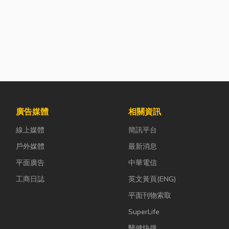
廣告媒體
相關資訊
線上媒體
簡訊平台
戶外媒體
最新消息
平面廣告
中華電信
工商日誌
英文黃頁(ENG)
平面刊物索取
SuperLife
醫健快搜