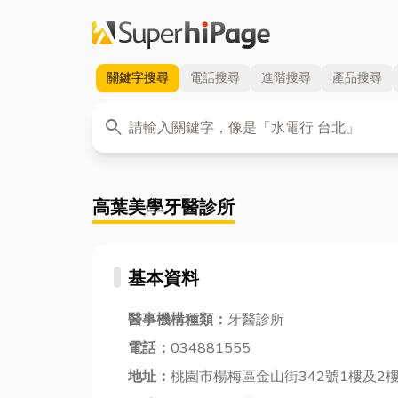
關鍵字
搜尋
電話
搜尋
進階
搜尋
產品
搜尋
關鍵字
search
高葉美學牙醫診所
基本資料
醫事機構種類：
牙醫診所
電話：
034881555
地址：
桃園市楊梅區金山街342號1樓及2