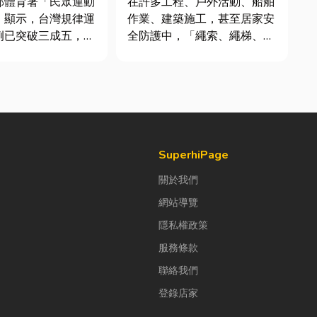
部體育署「民眾運動
在許多工程、戶外活動、船舶
」顯示，台灣規律運
作業、建築施工，甚至居家安
例已突破三成五，其
全防護中，「繩索、繩梯、安
各類球類運動正是熱
全網」其實都是非常重要卻常
許多人在配備上毫不
被忽略的設備。很多人以為繩
購買三、四千元的頂
子只是拿來綁東西，但其實在
或專業路跑鞋，卻習
專業領域中，繩索不只是工
抓一雙幾十元的普通
具，更關係到安全、效率與作
棉襪就上場。 「運動鞋就像...
業品質。一條好的繩索，必須
具備高強...
SuperhiPage
關於我們
網站導覽
隱私權政策
服務條款
聯絡我們
登錄店家