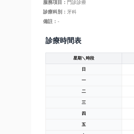
服務項目：
門診診療
診療科別：
牙科
備註：
-
診療時間表
星期＼時段
日
一
二
三
四
五