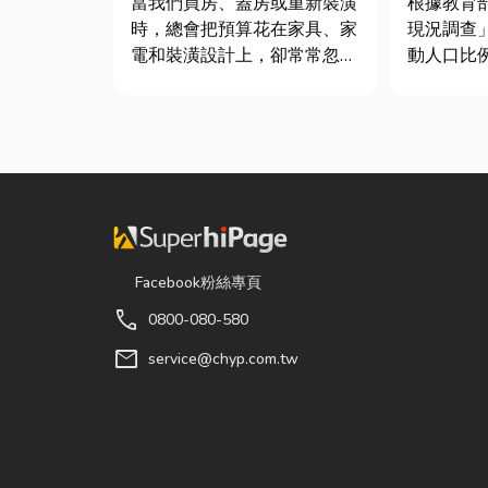
當我們買房、蓋房或重新裝潢
根據教育
時，總會把預算花在家具、家
現況調查
電和裝潢設計上，卻常常忽略
動人口比
了每天都在使用的「門窗」。
中慢跑與
其實，一扇好的門窗不只是遮
門選擇。
風避雨而已，更影響著居家安
惜重金，
全、採光、通風與生活品質。
級籃球鞋
尤其台灣氣候潮濕多雨，選擇
慣性隨手
耐用又美觀的門窗產品，更是
打...
Facebook粉絲專頁
call
0800-080-580
mail
service@chyp.com.tw