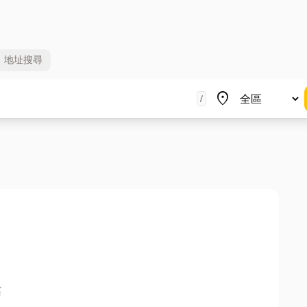
地址
搜尋
地區
place
/
樓