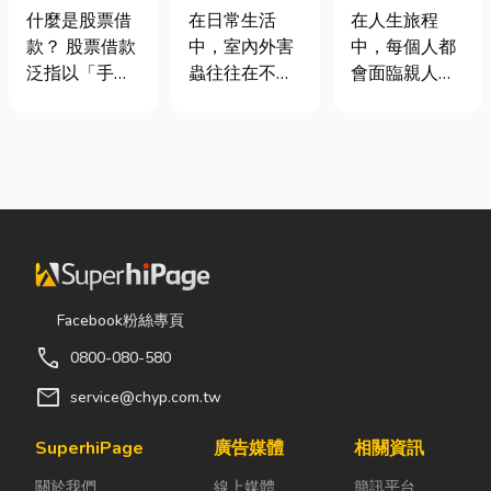
股票借款、股
害蟲防治全攻
命、貼心陪伴
什麼是股票借
在日常生活
在人生旅程
票質借、當鋪
略
每一段告別
款？ 股票借款
中，室內外害
中，每個人都
借款完整比較
泛指以「手中
蟲往往在不知
會面臨親人離
持有的股票」
不覺中影響著
世的時刻。當
作為擔保品，
居家環境與生
悲傷來臨時，
向金融機構或
活品質。廚房
選擇一家值得
當舖借出現金
裡若有食物殘
信賴的台東葬
的融資方式，
渣或積水，容
儀社，不只是
讓投資人不必
易吸引蟑螂、
安排告別儀
賣出股票，就
螞蟻前來覓
式，更是讓家
能取得資金應
食；陽台、庭
屬在艱難時刻
急，同時保留
院若有積水，
獲得專業協助
Facebook粉絲專頁
未來股價上漲
則可能成為蚊
與溫暖陪伴。
call
0800-080-580
的獲利空間。
蟲孳生的溫
從遺體接運、
依承作單位不
床。潮濕陰暗
禮儀規劃、告
mail
service@chyp.com.tw
同，主要可分
的角落也可能
別式安排，到
為證券公司的
吸引白蟻、蛾
後續的行政協
SuperhiPage
廣告媒體
相關資訊
股票質借、銀
蚋或其他害蟲
助，每一個環
關於我們
線上媒體
簡訊平台