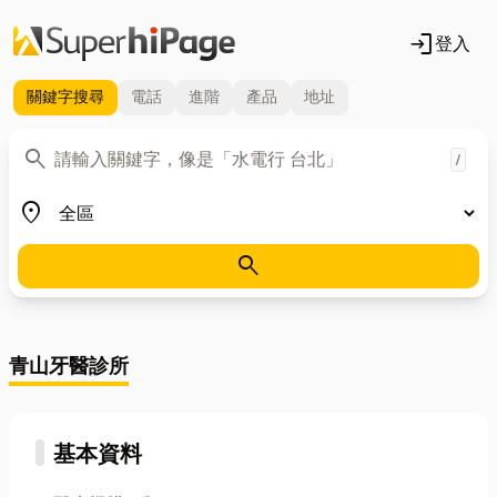
login
登入
關鍵字
搜尋
電話
進階
產品
地址
關鍵字
search
/
地區
place
search
青山牙醫診所
基本資料