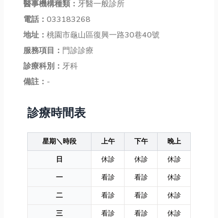
醫事機構種類：
牙醫一般診所
電話：
033183268
地址：
桃園市龜山區復興一路30巷40號
服務項目：
門診診療
診療科別：
牙科
備註：
-
診療時間表
星期＼時段
上午
下午
晚上
日
休診
休診
休診
一
看診
看診
休診
二
看診
看診
休診
三
看診
看診
休診