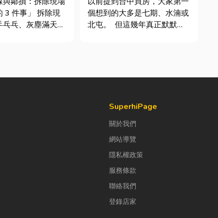
線與鄰損：拆除現場
以前提到台中買房，大家第一
 件事」 拆除現
個想到的大多是七期、水湳或
乒乓乓、灰塵滿天
北屯。 但這幾年真正默默崛
種混亂的環境下，專
起、討論度越來越高的，其實
三件事情如果沒做
是「沙鹿」。 很多人實際到
易發生嚴重的意外：
沙鹿走一趟後才發現： 現在
主力牆」，盲目亂打
的沙鹿，真的和以前不一樣
這是老屋拆
了。 不只是交通變方便，生
的致命錯誤。...
活機能也越來越成熟，加上
房...
SuperhiPage
關於我們
網站導覽
隱私權政策
服務條款
聯絡我們
登錄店家