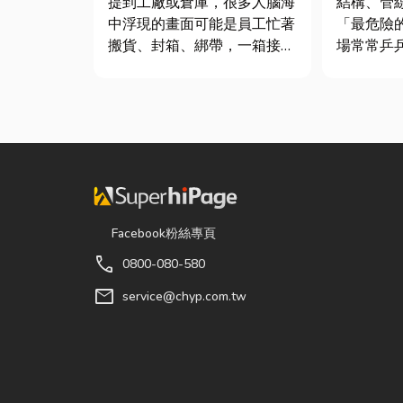
提到工廠或倉庫，很多人腦海
結構、管
最危險！
中浮現的畫面可能是員工忙著
「最危險的 3
搬貨、封箱、綁帶，一箱接著
場常常乒
一箱趕著出貨。但你知道嗎？
飛，在這
現在許多企業早已不再靠大量
家提醒有
人力完成包裝工作，而是透過
好，最容
各種包裝機械來提升效率。
分不清「
尤其近年來網路購物越來越普
導致房子塌陷： 
及，無論是食品、生活用品、
除最常發生
電子...
Facebook粉絲專頁
call
0800-080-580
mail
service@chyp.com.tw