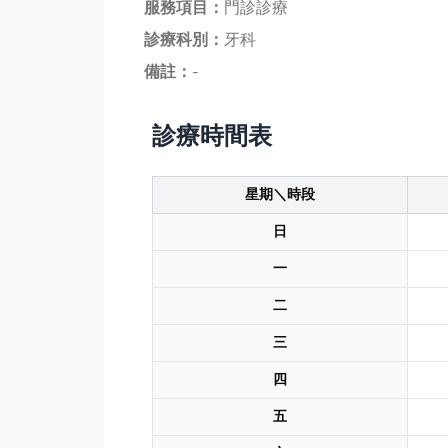
服務項目：
門診診療
診療科別：
牙科
備註：
-
診療時間表
星期＼時段
日
一
二
三
四
五