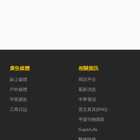
廣告媒體
相關資訊
線上媒體
簡訊平台
戶外媒體
最新消息
平面廣告
中華電信
工商日誌
英文黃頁(ENG)
平面刊物索取
SuperLife
醫健快搜