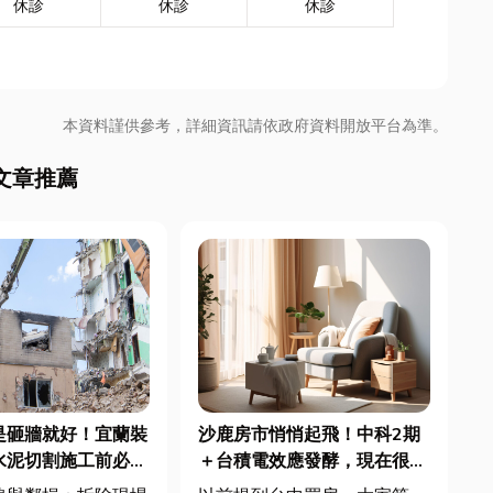
休診
休診
休診
本資料謹供參考，詳細資訊請依政府資料開放平台為準。
文章推薦
是砸牆就好！宜蘭裝
沙鹿房市悄悄起飛！中科2期
水泥切割施工前必看
＋台積電效應發酵，現在很多
，專家曝這 3 件事
人開始看海線