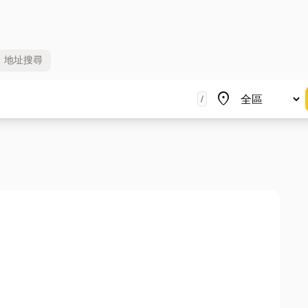
地址
搜尋
地區
place
/