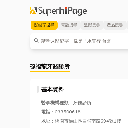
關鍵字
搜尋
電話
搜尋
進階
搜尋
產品
搜尋
關鍵字
search
孫福龍牙醫診所
基本資料
醫事機構種類：
牙醫診所
電話：
033500618
地址：
桃園市龜山區自強南路694號1樓