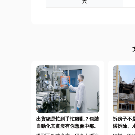
六
出貨總是忙到手忙腳亂？包裝
拆房子不
自動化其實沒有你想像中那麼
潢拆除、
遙遠！
的避坑指南