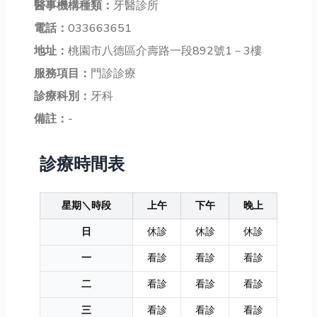
醫事機構種類：
牙醫診所
電話：
033663651
地址：
桃園市八德區介壽路一段892號1－3樓
服務項目：
門診診療
診療科別：
牙科
備註：
-
診療時間表
星期＼時段
上午
下午
晚上
日
休診
休診
休診
一
看診
看診
看診
二
看診
看診
看診
三
看診
看診
看診