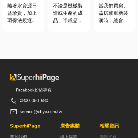
產業的刷子工
家，從專業門
工程與回收水
不論是機械製
當我們買房、
隨著水資源日
業用毛刷
窗開始
工程完整解析
造或生產的成
蓋房或重新裝
益珍貴，加上
｜打造高效率
品、半成品，
潢時，總會把
環保法規逐漸
水資源管理方
多少殘留些廢
預算花在家
完善，越來越
案
棄物，而這就
具、家電和裝
多工廠、商業
需要用到工業
潢設計上，卻
場所及公共設
用毛刷來去
常常忽略了每
施開始重視水
除，此時如何
天都在使用的
資源管理。透
挑選刷子，就
「門窗」。 其
過完善的水處
是一門專業的
實，一扇好的
理設備規劃，
學問，下面小
門窗不只是遮
不僅能改善水
編會分享工業
風避雨而已，
質、提升用水
Facebook粉絲專頁
用毛刷的材質
更影響著居家
效率，更能搭
call
0800-080-580
及用途說明，
安全、採光、
配廢水處理工
希望能讓你在
通風與生活品
程與回收水工
mail
service@chyp.com.tw
挑選時有可參
質。尤其台灣
程，降低用水
考的文章。 工
氣候潮濕多
成本，實現節
SuperhiPage
廣告媒體
相關資訊
業用毛刷｜常
雨，選擇耐用
能減碳與永續
關於我們
線上媒體
簡訊平台