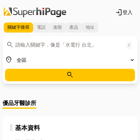
login
登入
關鍵字
搜尋
電話
進階
產品
地址
關鍵字
search
/
地區
place
search
優品牙醫診所
基本資料