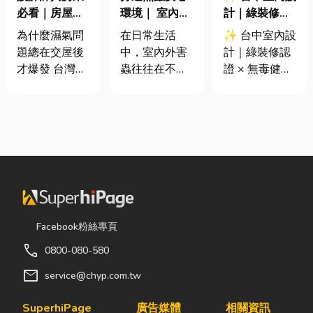
必看｜房屋濕
環境｜ 室內外
計｜綠裝修認
氣重怎麼辦？
害蟲防治全攻
證 × 無毒健康
為什麼濕氣問
在日常生活
✨ 台中室內設
全屋除濕機＋
略
建材，打造安
題總在交屋後
中，室內外害
計｜綠裝修認
全熱交換器整
全、舒適又有
才爆發 台灣氣
蟲往往在不知
證 × 無毒健康
合安裝|提升居
質感的居家空
候潮濕，尤其
不覺中影響著
建材，打造安
住品質與續租
間
新成屋、裝潢
居家環境與生
全、舒適又有
率
完工後密閉性
活品質。廚房
質感的居家空
提高，若沒有
裡若有食物殘
間 你知道嗎？
同步規劃空氣
渣或積水，容
其實一間專業
與濕度管理，
易吸引蟑螂、
的台中室內設
濕氣會躲進看
螞蟻前來覓
計裝修團隊，
不到的地方持
食；陽台、庭
不只是提供空
續發酵。常見
院若有積水，
間規劃與裝潢
Facebook粉絲專頁
的三種場景：
則可能成為蚊
服務，更是在
call
0800-080-580
更衣間、衣帽
蟲孳生的溫
每一個家的誕
間： 精品包、
床。潮濕陰暗
生過程中，默
mail
service@chyp.com.tw
皮件、酒類收
的角落也可能
默為屋主打造
藏最怕潮濕，
吸引白蟻、蛾
兼具美感、機
SuperhiPage
廣告媒體
相關資訊