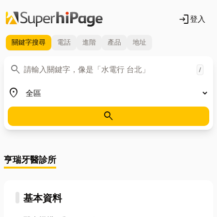
login
登入
關鍵字
搜尋
電話
進階
產品
地址
關鍵字
search
/
地區
place
search
亨瑞牙醫診所
基本資料