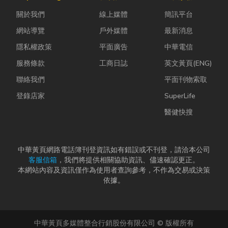
濕度控制不
蚋或其他害蟲
能與健康的理
關於我們
線上媒體
簡訊平台
好，發霉、
藏匿，不僅影
想生活空間...
變...
響環境整潔，
網站導覽
戶外媒體
最新消息
更可能...
隱私權政策
平面廣告
中華電信
服務條款
工商日誌
英文黃頁(ENG)
聯絡我們
平面刊物索取
登錄店家
SuperLife
醫健快搜
中華黃頁網路電話簿刊登資訊如有錯誤或不刊登，請洽本公司
客服信箱
，我們將提供相關協助資訊、儘速確認更正。
本網站內容及資訊僅作為使用者查詢參考，不作為交易或決策
依據。
中華黃頁多媒體整合行銷股份有限公司 © 版權所有