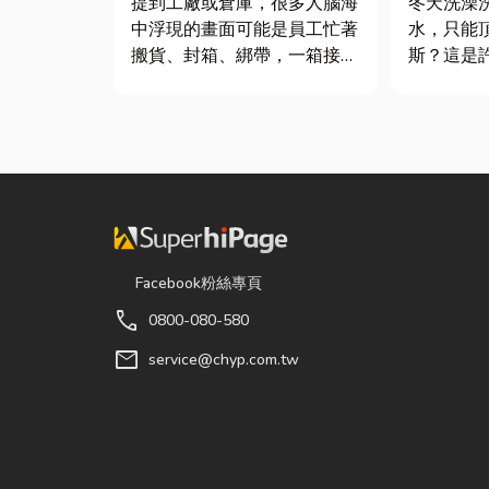
提到工廠或倉庫，很多人腦海
冬天洗澡
中浮現的畫面可能是員工忙著
水，只能
搬貨、封箱、綁帶，一箱接著
斯？這是
一箱趕著出貨。但你知道嗎？
斯家庭的
現在許多企業早已不再靠大量
生活品質
人力完成包裝工作，而是透過
在老屋翻
各種包裝機械來提升效率。
擇規劃天
尤其近年來網路購物越來越普
天然氣是
及，無論是食品、生活用品、
行送的桶
電子...
天然瓦斯...
Facebook粉絲專頁
call
0800-080-580
mail
service@chyp.com.tw