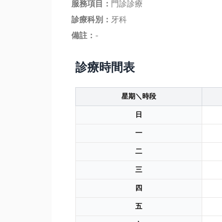
服務項目：
門診診療
診療科別：
牙科
備註：
-
診療時間表
星期＼時段
日
一
二
三
四
五