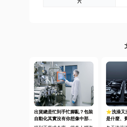
六
出貨總是忙到手忙腳亂？包裝
⭐洗澡又
自動化其實沒有你想像中那麼
是什麼、
遙遠！
源選擇與