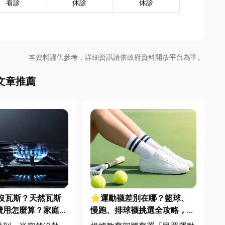
看診
休診
休診
本資料謹供參考，詳細資訊請依政府資料開放平台為準。
文章推薦
沒瓦斯？天然瓦斯
⭐運動襪差別在哪？籃球、
費用怎麼算？家庭能
慢跑、排球襪挑選全攻略，穿
配管工程全解析
對了運動不傷腳！