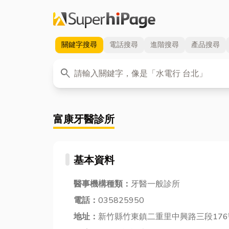
關鍵字
搜尋
電話
搜尋
進階
搜尋
產品
搜尋
關鍵字
search
富康牙醫診所
基本資料
醫事機構種類：
牙醫一般診所
電話：
035825950
地址：
新竹縣竹東鎮二重里中興路三段176