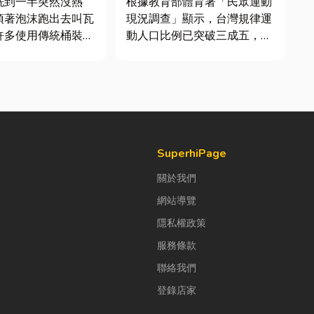
洗到一半突然沒熱
根據教育部體育署「民眾運動
頂著泡沫跑出去叫瓦
現況調查」顯示，台灣規律運
許多使用傳統桶裝瓦
動人口比例已突破三成五，其
共同噩夢。隨著居家
中慢跑與各類球類運動正是熱
提升，越來越多屋主
門選擇。許多人在配備上毫不
修或新屋裝潢時，選
惜重金，購買三、四千元的頂
然氣配管工程。到底
級籃球鞋或專業路跑鞋，卻習
什麼？它跟傳統瓦斯
慣性隨手抓一雙幾十元的普通
裝瓦斯有什麼差別？
棉襪就上場。 「運動鞋就像...
SuperhiPage
關於我們
網站導覽
隱私權政策
服務條款
聯絡我們
登錄店家