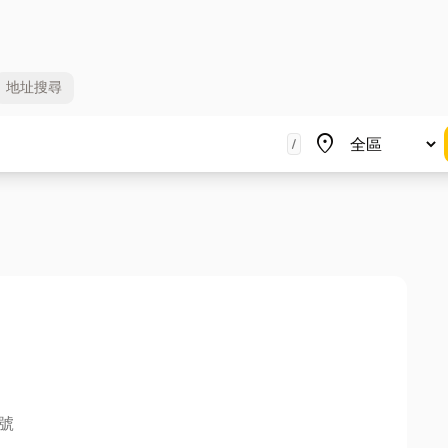
地址
搜尋
地區
place
/
號