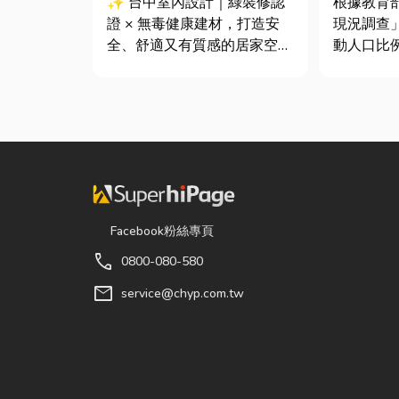
✨ 台中室內設計｜綠裝修認
根據教育
證 × 無毒健康建材，打造安
現況調查
全、舒適又有質感的居家空間
動人口比
你知道嗎？其實一間專業的台
中慢跑與
中室內設計裝修團隊，不只是
門選擇。
提供空間規劃與裝潢服務，更
惜重金，
是在每一個家的誕生過程中，
級籃球鞋
默默為屋主打造兼具美感、機
慣性隨手
能與健康的理想生活空間...
Facebook粉絲專頁
call
0800-080-580
mail
service@chyp.com.tw