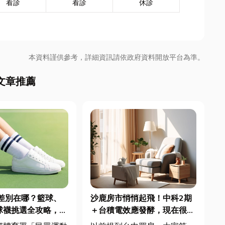
看診
看診
休診
本資料謹供參考，詳細資訊請依政府資料開放平台為準。
文章推薦
差別在哪？籃球、
沙鹿房市悄悄起飛！中科2期
球襪挑選全攻略，穿
＋台積電效應發酵，現在很多
不傷腳！
人開始看海線