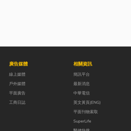
廣告媒體
相關資訊
線上媒體
簡訊平台
戶外媒體
最新消息
平面廣告
中華電信
工商日誌
英文黃頁(ENG)
平面刊物索取
SuperLife
醫健快搜