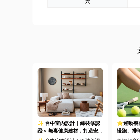
六
✨ 台中室內設計｜綠裝修認
⭐運動襪
證 × 無毒健康建材，打造安
慢跑、排
全、舒適又有質感的居家空間
對了運動