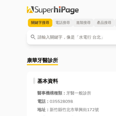
關鍵字
搜尋
電話
搜尋
進階
搜尋
產品
搜尋
關鍵字
search
康華牙醫診所
基本資料
醫事機構種類：
牙醫一般診所
電話：
035528098
地址：
新竹縣竹北市華興街172號