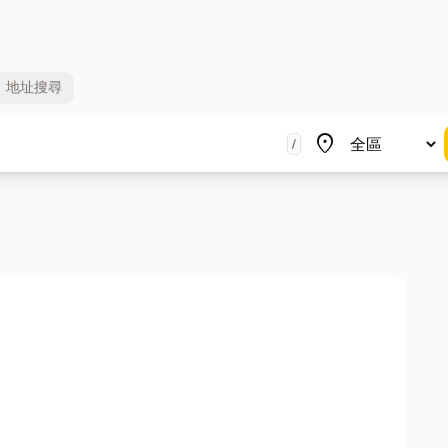
地址
搜尋
地區
place
/