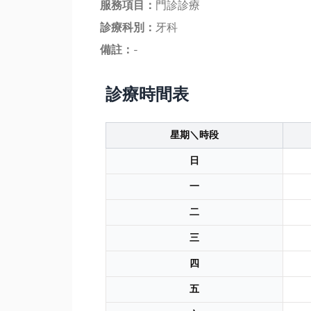
服務項目：
門診診療
診療科別：
牙科
備註：
-
診療時間表
星期＼時段
日
一
二
三
四
五