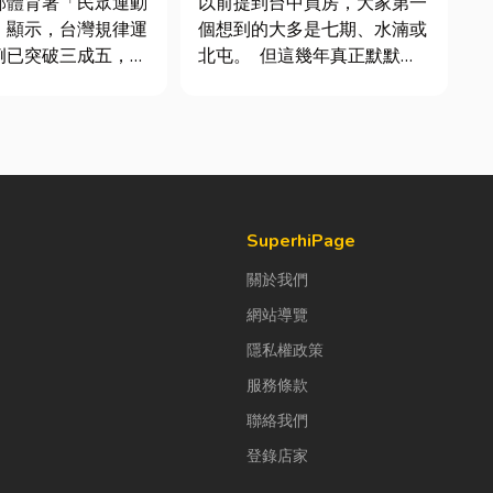
部體育署「民眾運動
以前提到台中買房，大家第一
」顯示，台灣規律運
個想到的大多是七期、水湳或
例已突破三成五，其
北屯。 但這幾年真正默默崛
各類球類運動正是熱
起、討論度越來越高的，其實
許多人在配備上毫不
是「沙鹿」。 很多人實際到
購買三、四千元的頂
沙鹿走一趟後才發現： 現在
或專業路跑鞋，卻習
的沙鹿，真的和以前不一樣
抓一雙幾十元的普通
了。 不只是交通變方便，生
棉襪就上場。 「運動鞋就像...
活機能也越來越成熟，加上
房...
SuperhiPage
關於我們
網站導覽
隱私權政策
服務條款
聯絡我們
登錄店家