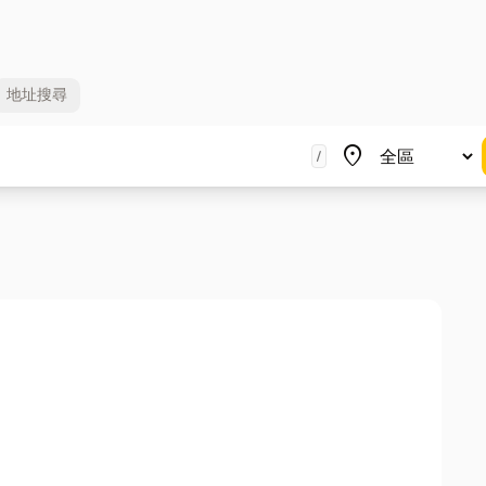
地址
搜尋
地區
place
/