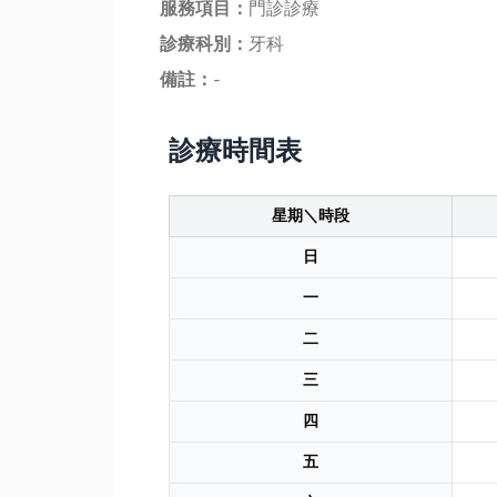
服務項目：
門診診療
診療科別：
牙科
備註：
-
診療時間表
星期＼時段
日
一
二
三
四
五