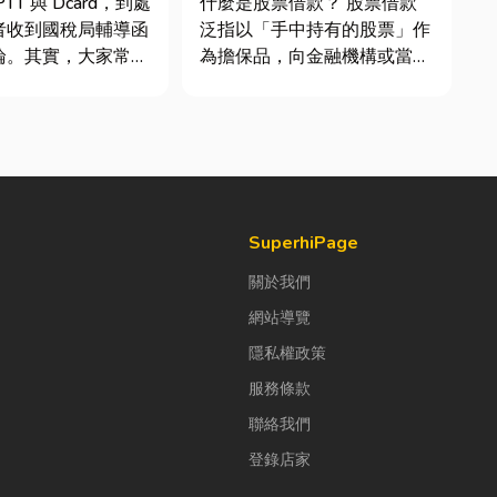
TT 與 Dcard，到處
什麼是股票借款？ 股票借款
者收到國稅局輔導函
泛指以「手中持有的股票」作
論。其實，大家常說
為擔保品，向金融機構或當舖
稅」不是一種新創的
借出現金的融資方式，讓投資
，而是政府針對網路
人不必賣出股票，就能取得資
落實的課稅機制。
金應急，同時保留未來股價上
指個人或經營團隊透
漲的獲利空間。依承作單位不
如 YouTube、
同，主要可分為證券公司的股
票質借、銀行的有價證券貸
款，以...
SuperhiPage
關於我們
網站導覽
隱私權政策
服務條款
聯絡我們
登錄店家