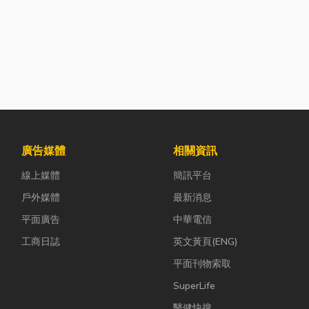
廣告媒體
相關資訊
線上媒體
簡訊平台
戶外媒體
最新消息
平面廣告
中華電信
工商日誌
英文黃頁(ENG)
平面刊物索取
SuperLife
醫健快搜