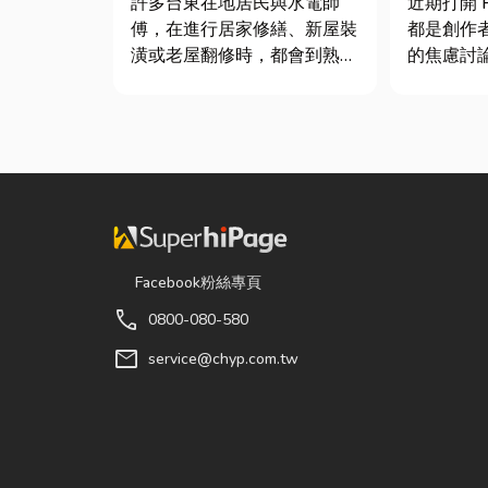
許多台東在地居民與水電師
近期打開 P
士推薦
傅，在進行居家修繕、新屋裝
都是創作
潢或老屋翻修時，都會到熟悉
的焦慮討
的水電材料行採購。除了商品
的「網紅
種類較齊全，也能依照施工需
獨立稅目
求，快速找到合適的電線、開
數位收入
關插座、燈具、馬達、衛浴設
網紅稅是
備及熱水器相關產品。 無論
過網路平台（
是更換老舊開關、安裝節能燈
Instag...
具、處...
Facebook粉絲專頁
call
0800-080-580
mail
service@chyp.com.tw