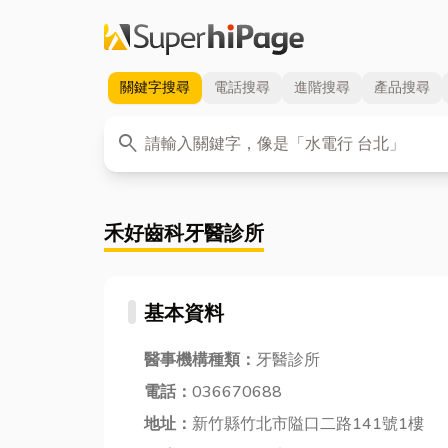
關鍵字
搜尋
電話
搜尋
進階
搜尋
產品
搜尋
關鍵字
search
禾好齒科牙醫診所
基本資料
醫事機構種類：
牙醫診所
電話：
036670688
地址：
新竹縣竹北市隘口二路141號1樓