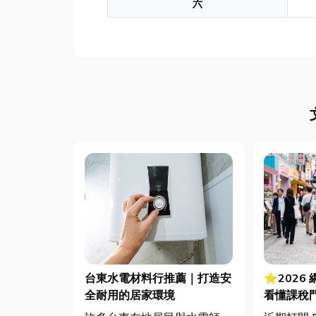
六
台東水電材料行推薦｜打造安
⭐2026
全耐用的居家環境
看懂課稅
法節稅，