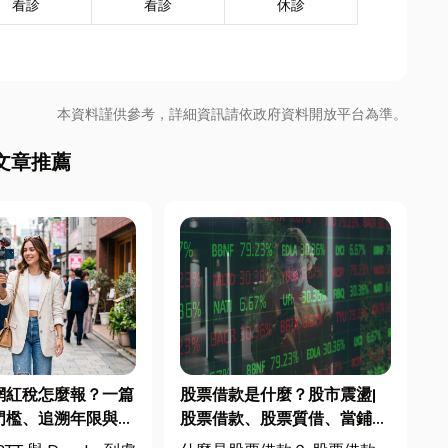
看診
看診
休診
本資料謹供參考，詳細資訊請依政府資料開放平台為準。
文章推薦
 網紅稅怎麼報？一篇
股票借款是什麼？股市震盪|
門檻、追溯年限與合
股票借款、股票質借、當鋪借
文末加碼會計/記帳
款完整比較