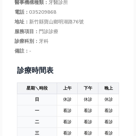
醫事機構種類：
牙醫診所
電話：
035209868
地址：
新竹縣寶山鄉明湖路76號
服務項目：
門診診療
診療科別：
牙科
備註：
-
診療時間表
星期＼時段
上午
下午
晚上
日
休診
休診
休診
一
看診
看診
看診
二
看診
看診
看診
三
看診
看診
看診