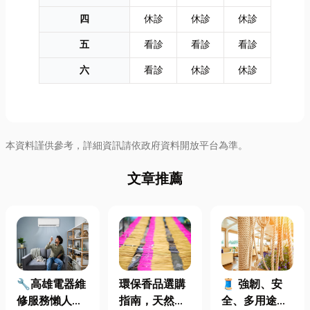
四
休診
休診
休診
五
看診
看診
看診
六
看診
休診
休診
本資料謹供參考，詳細資訊請依政府資料開放平台為準。
文章推薦
🔧高雄電器維
環保香品選購
🧵 強韌、安
修服務懶人包
指南，天然香
全、多用途！