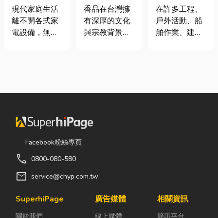
｜冷氣、冰
材打造純淨香
從繩索到安全
現代家庭生活
香品在台灣擁
在許多工程、
箱、洗衣機專
氣，一次了解
網的全方位防
離不開各式家
有深厚的文化
戶外活動、船
業維修
天然低煙香品
護應用指南
電設備，無論
與宗教背景，
舶作業、建築
特色
是炎熱夏季不
長期應用於祭
施工，甚至居
可或缺的冷
祀、祈福、敬
家安全防護
氣、保存食材
神、敬祖及各
中，「繩索、
的新鮮冰箱，
類民俗活動。
繩梯、安全
還是每天幫助
隨著佛教、道
網」其實都是
清洗衣物的洗
教及民間信仰
非常重要卻常
衣機，一旦發
的發展，香品
被忽略的設
生故障，都可
逐漸成為寺
備。很多人以
能嚴重影響日
廟、宮廟與家
為繩子只是拿
Facebook粉絲專頁
常生活品質。
庭祭拜中不可
來綁東西，但
call
0800-080-580
因此，選擇專
或缺的重要用
其實在專業領
業的高雄電器
品。 近年來，
域中，繩索不
mail
service@chyp.com.tw
維修服務，不
隨著民眾對健
只是工具，更
僅能快速排除
康與環保意識
關係到安全、
SuperhiPage
廣告媒體
相關資訊
問題，更能延
的提升，台灣
效率與作業品
關於我們
線上媒體
簡訊平台