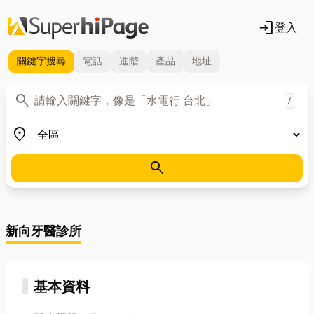
login
登入
關鍵字
搜尋
電話
進階
產品
地址
關鍵字
search
/
地區
place
search
新向牙醫診所
基本資料