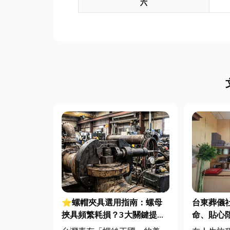
六
⭐螺帽夾具選用指南：螺母
台東葬儀
挾具頻繁耗損？3大關鍵提升
命、貼心
扣件成型良率與壽命