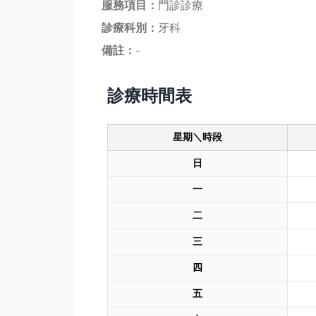
服務項目：
門診診療
診療科別：
牙科
備註：
-
診療時間表
星期＼時段
日
一
二
三
四
五