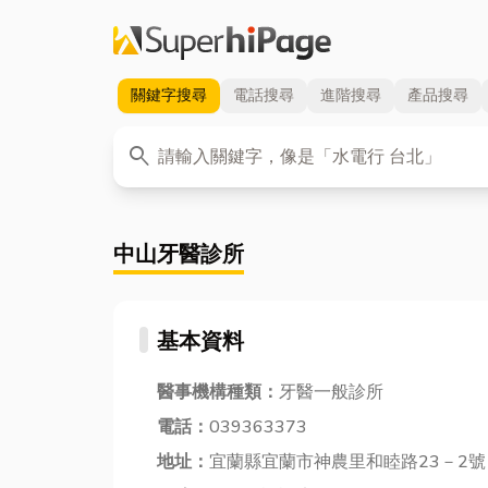
關鍵字
搜尋
電話
搜尋
進階
搜尋
產品
搜尋
關鍵字
search
中山牙醫診所
基本資料
醫事機構種類：
牙醫一般診所
電話：
039363373
地址：
宜蘭縣宜蘭市神農里和睦路23－2號