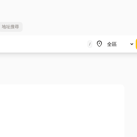
地址
搜尋
地區
place
/