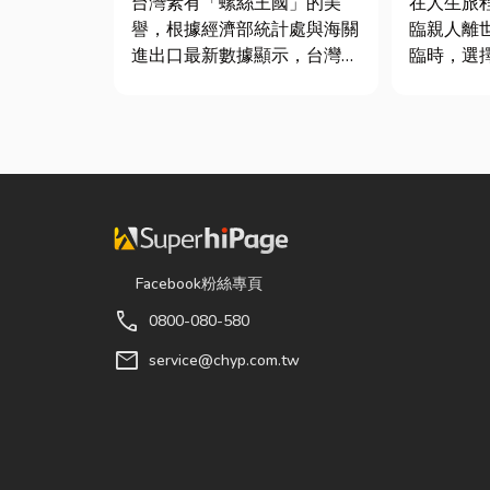
台灣素有「螺絲王國」的美
在人生旅
譽，根據經濟部統計處與海關
臨親人離
進出口最新數據顯示，台灣扣
臨時，選
件年出口額高達 42.1 億美
東葬儀社
元，其中螺帽（HS
式，更是
731816）產品即占總出口比
得專業協
重逾 20%。在面對全球客戶
體接運、
對扣件精度與耐用度要求日益
排，到後
嚴苛的趨勢下，扣件成型機中
個環節都
的關...
讓家屬...
Facebook粉絲專頁
call
0800-080-580
mail
service@chyp.com.tw