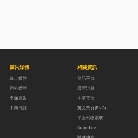
廣告媒體
相關資訊
線上媒體
簡訊平台
戶外媒體
最新消息
平面廣告
中華電信
工商日誌
英文黃頁(ENG)
平面刊物索取
SuperLife
醫健快搜