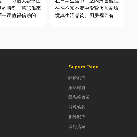
程中，每個人都會面
在日常生活中，室內外害蟲往
世的時刻。當悲傷來
往在不知不覺中影響著居家環
擇一家值得信賴的台
境與生活品質。廚房裡若有食
，不只是安排告別儀
物殘渣或積水，容易吸引蟑
讓家屬在艱難時刻獲
螂、螞蟻前來覓食；陽台、庭
助與溫暖陪伴。從遺
院若有積水，則可能成為蚊蟲
禮儀規劃、告別式安
孳生的溫床。潮濕陰暗的角落
續的行政協助，每一
也可能吸引白蟻、蛾蚋或其他
需要細心處理，才能
害蟲藏匿，不僅影響環境整
潔，更可能...
SuperhiPage
關於我們
網站導覽
隱私權政策
服務條款
聯絡我們
登錄店家