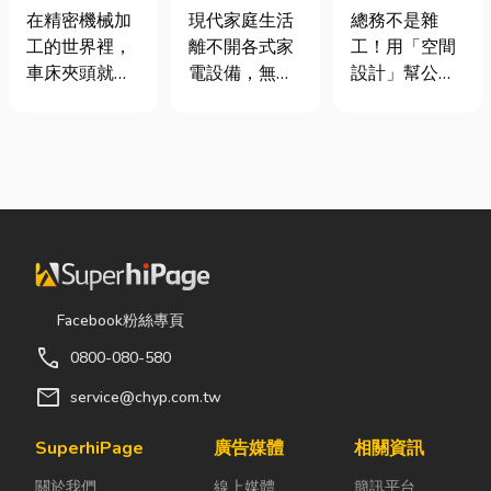
類、規格挑選
｜冷氣、冰
室如何打造高
在精密機械加
現代家庭生活
總務不是雜
與台灣採購推
箱、洗衣機專
效能職場？從
工的世界裡，
離不開各式家
工！用「空間
薦完整指南
業維修
辦公桌椅、系
車床夾頭就像
電設備，無論
設計」幫公司
統屏風到空間
是機台的「萬
是炎熱夏季不
省錢又賺生產
設計關鍵！
能雙手」，負
可或缺的冷
力的關鍵思維
責緊緊抓牢每
氣、保存食材
很多公司編列
一個旋轉切削
的新鮮冰箱，
預算或規劃辦
的工件。然
還是每天幫助
公室時，常覺
而，當工廠接
清洗衣物的洗
得總務只要在
到少量多樣、
衣機，一旦發
缺東西時「壞
異形材或精密
生故障，都可
什麼補什麼」
棒材的訂單
能嚴重影響日
就好，但這種
Facebook粉絲專頁
時，傳統夾頭
常生活品質。
傳統做法往往
call
0800-080-580
往往需要耗費
因此，選擇專
花了大錢，卻
大量時間拆裝
業的高雄電器
換來員工抱怨
mail
service@chyp.com.tw
與重新校正。
維修服務，不
連連。其實，
這時，車床子
僅能快速排除
辦公室空間設
SuperhiPage
廣告媒體
相關資訊
母夾就是讓這
問題，更能延
計是一門幫公
關於我們
線上媒體
簡訊平台