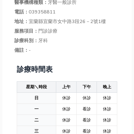
醫事機構種類：
牙醫一般診所
電話：
039358811
地址：
宜蘭縣宜蘭市女中路3段26－2號1樓
服務項目：
門診診療
診療科別：
牙科
備註：
-
診療時間表
星期＼時段
上午
下午
晚上
日
休診
休診
休診
一
休診
看診
休診
二
休診
看診
休診
三
休診
看診
休診