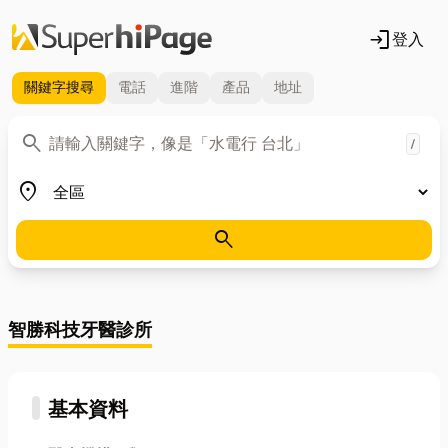
login
登入
關鍵字
搜尋
電話
進階
產品
地址
關鍵字
search
/
地區
place
search
智勝科技牙醫診所
基本資料