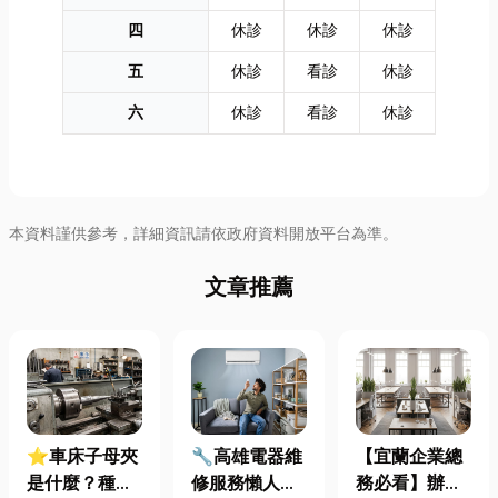
四
休診
休診
休診
五
休診
看診
休診
六
休診
看診
休診
本資料謹供參考，詳細資訊請依政府資料開放平台為準。
文章推薦
⭐車床子母夾
🔧高雄電器維
【宜蘭企業總
是什麼？種
修服務懶人包
務必看】辦公