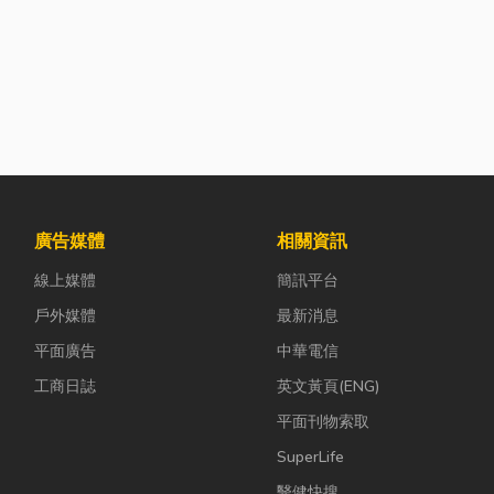
廣告媒體
相關資訊
線上媒體
簡訊平台
戶外媒體
最新消息
平面廣告
中華電信
工商日誌
英文黃頁(ENG)
平面刊物索取
SuperLife
醫健快搜