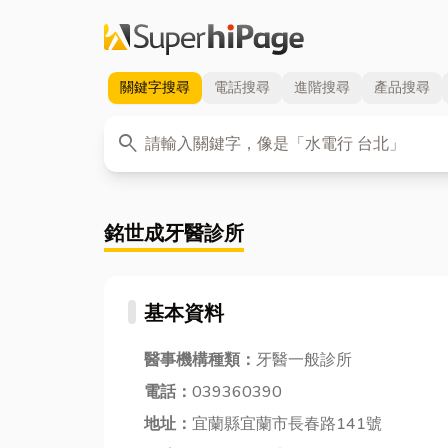
關鍵字
搜尋
電話
搜尋
進階
搜尋
產品
搜尋
關鍵字
search
銘世成牙醫診所
基本資料
醫事機構種類：
牙醫一般診所
電話：
039360390
地址：
宜蘭縣宜蘭市長春路141號