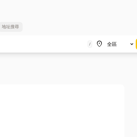
地址
搜尋
地區
place
/