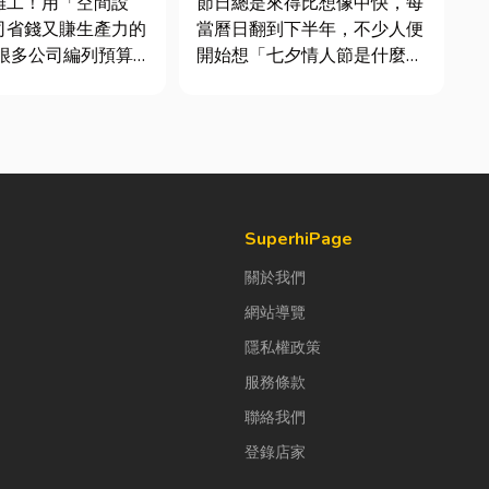
雜工！用「空間設
節日總是來得比想像中快，每
司省錢又賺生產力的
當曆日翻到下半年，不少人便
開始想「七夕情人節是什麼時
公室時，常覺得總務
候？」、「七夕情人節禮物該
東西時「壞什麼補什
買什麼？」。相較於西洋情人
，但這種傳統做法往
節，七夕充滿了東方的浪漫色
錢，卻換來員工抱怨
彩與儀式感。然而，隨著生活
實，辦公室空間設計
節奏加快，不少人常因工作繁
公司賺錢的戰略！真
忙而忘記節日，或是苦惱於
「七夕情...
SuperhiPage
關於我們
網站導覽
隱私權政策
服務條款
聯絡我們
登錄店家