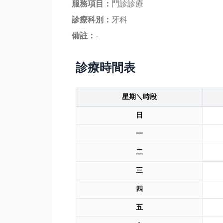
服務項目：
門診診療
診療科別：
牙科
備註：
-
診療時間表
星期＼時段
日
一
二
三
四
五