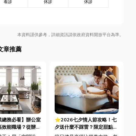
看診
休診
休診
本資料謹供參考，詳細資訊請依政府資料開放平台為準。
文章推薦
業總務必看】辦公室
⭐2026七夕情人節攻略！七
高效能職場？從辦公
夕送什麼不踩雷？限定甜點哪
統屏風到空間設計關
裡買？台中甜點推薦一次看！