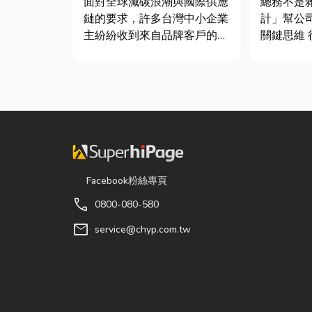
面對全球減碳浪潮與國際供應
總務不是
鍵！
鏈的要求，許多台灣中小企業
計」幫公
主紛紛收到來自品牌客戶的調
關鍵思維 很多公司編列預算
查表，要求提供「碳盤查數
或規劃辦
據」或「永續報告書」。這讓
只要在缺
不少傳產老闆感到焦慮：「到
麼」就好
底 ESG 永續是什麼？我們公
往花了大
司規模不大，真的需要找
連連。其
ESG 顧問嗎？」 其實，...
是一門幫
正厲害...
Facebook粉絲專頁
call
0800-080-580
mail
service@chyp.com.tw