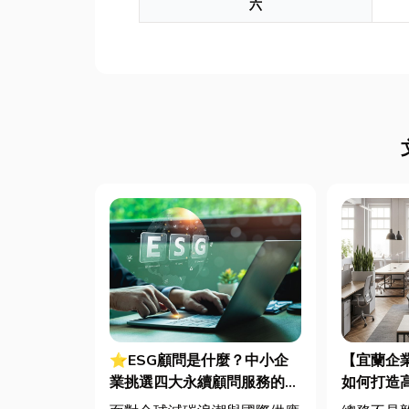
六
⭐ESG顧問是什麼？中小企
【宜蘭企
業挑選四大永續顧問服務的實
如何打造
用指南
桌椅、系