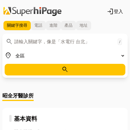
login
登入
關鍵字
搜尋
電話
進階
產品
地址
關鍵字
search
/
地區
place
search
昭全牙醫診所
基本資料