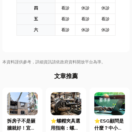
四
看診
休診
休診
五
看診
看診
看診
六
看診
休診
休診
本資料謹供參考，詳細資訊請依政府資料開放平台為準。
文章推薦
拆房子不是砸
⭐螺帽夾具選
⭐ESG顧問是
牆就好！宜蘭
用指南：螺母
什麼？中小企