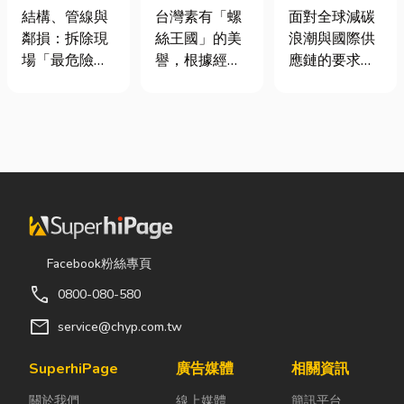
裝潢拆除、水
挾具頻繁耗
業挑選四大永
結構、管線與
台灣素有「螺
面對全球減碳
泥切割施工前
損？3大關鍵
續顧問服務的
鄰損：拆除現
絲王國」的美
浪潮與國際供
必看的避坑指
提升扣件成型
實用指南
場「最危險的
譽，根據經濟
應鏈的要求，
南，專家曝這
良率與壽命
3 件事」 拆除
部統計處與海
許多台灣中小
3 件事最危
現場常常乒乒
關進出口最新
企業主紛紛收
險！
乓乓、灰塵滿
數據顯示，台
到來自品牌客
天飛，在這種
灣扣件年出口
戶的調查表，
混亂的環境
額高達 42.1
要求提供「碳
下，專家提醒
億美元，其中
盤查數據」或
有三件事情如
螺帽（HS
「永續報告
果沒做好，最
731816）產
書」。這讓不
容易發生嚴重
品即占總出口
少傳產老闆感
Facebook粉絲專頁
的意外： 分不
比重逾 20%。
到焦慮：「到
call
0800-080-580
清「主力
在面對全球客
底 ESG 永續是
牆」，盲目亂
戶對扣件精度
什麼？我們公
mail
service@chyp.com.tw
打導致房子塌
與耐用度要求
司規模不大，
陷： 這是老屋
日益嚴苛的趨
真的需要找
SuperhiPage
廣告媒體
相關資訊
拆除最常發生
勢下，扣件成
ESG 顧問
關於我們
線上媒體
簡訊平台