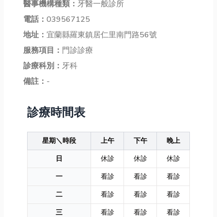
醫事機構種類：
牙醫一般診所
電話：
039567125
地址：
宜蘭縣羅東鎮居仁里南門路56號
服務項目：
門診診療
診療科別：
牙科
備註：
-
診療時間表
星期＼時段
上午
下午
晚上
日
休診
休診
休診
一
看診
看診
看診
二
看診
看診
看診
三
看診
看診
看診