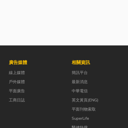
廣告媒體
相關資訊
線上媒體
簡訊平台
戶外媒體
最新消息
平面廣告
中華電信
工商日誌
英文黃頁(ENG)
平面刊物索取
SuperLife
醫健快搜