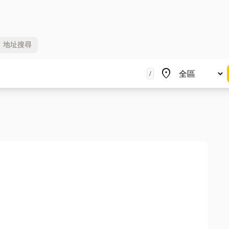
地址
搜尋
地區
place
/