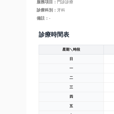
服務項目：
門診診療
診療科別：
牙科
備註：
-
診療時間表
星期＼時段
日
一
二
三
四
五