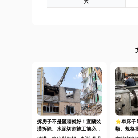
六
拆房子不是砸牆就好！宜蘭裝
⭐車床子
潢拆除、水泥切割施工前必看
類、規格
的避坑指南，專家曝這 3 件事
完整指南