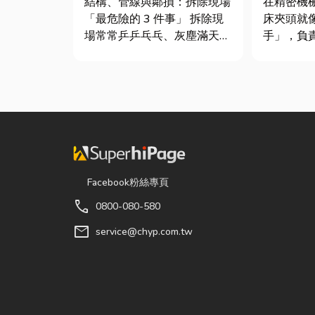
結構、管線與鄰損：拆除現場
在精密機
最危險！
「最危險的 3 件事」 拆除現
床夾頭就
場常常乒乒乓乓、灰塵滿天
手」，負
飛，在這種混亂的環境下，專
轉切削的
家提醒有三件事情如果沒做
接到少量
好，最容易發生嚴重的意外：
棒材的訂
分不清「主力牆」，盲目亂打
需要耗費
導致房子塌陷： 這是老屋拆
校正。這
除最常發生的致命錯誤。...
讓這雙手
具」的...
Facebook粉絲專頁
call
0800-080-580
mail
service@chyp.com.tw