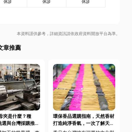
休診
休診
休診
本資料謹供參考，詳細資訊請依政府資料開放平台為準。
文章推薦
母夾是什麼？種
環保香品選購指南，天然香材
挑選與台灣採購推薦
打造純淨香氣，一次了解天然
低煙香品特色