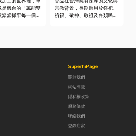
械加工的世界裡，車
香品在台灣擁有深厚的文化與
像是機台的「萬能雙
宗教背景，長期應用於祭祀、
責緊緊抓牢每一個旋
祈福、敬神、敬祖及各類民俗
工件。然而，當工廠
活動。隨著佛教、道教及民間
多樣、異形材或精密
信仰的發展，香品逐漸成為寺
單時，傳統夾頭往往
廟、宮廟與家庭祭拜中不可或
大量時間拆裝與重新
缺的重要用品。 近年來，隨
時，車床子母夾就是
著民眾對健康與環保意識的提
能快速更換「專屬工
升，台灣香品產業也持續轉
型，從...
SuperhiPage
關於我們
網站導覽
隱私權政策
服務條款
聯絡我們
登錄店家