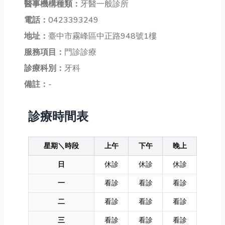
醫事機構種類：
牙醫一般診所
電話：
0423393249
地址：
臺中市霧峰區中正路948號1樓
服務項目：
門診診療
診療科別：
牙科
備註：
-
診療時間表
星期＼時段
上午
下午
晚上
日
休診
休診
休診
一
看診
看診
看診
二
看診
看診
看診
三
看診
看診
看診