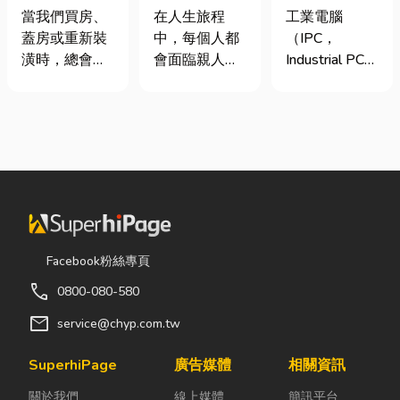
家，從專業門
命、貼心陪伴
台灣三大工業
當我們買房、
在人生旅程
工業電腦
窗開始
每一段告別
電腦龍頭有哪
蓋房或重新裝
中，每個人都
（IPC，
些？工廠採購
潢時，總會把
會面臨親人離
Industrial PC）
與品牌選型全
預算花在家
世的時刻。當
是指專為工業
解析
具、家電和裝
悲傷來臨時，
生產現場、極
潢設計上，卻
選擇一家值得
端環境與自動
常常忽略了每
信賴的台東葬
化設備所設計
天都在使用的
儀社，不只是
的硬體運算平
「門窗」。 其
安排告別儀
台。 許多製造
實，一扇好的
式，更是讓家
業業主在導入
門窗不只是遮
屬在艱難時刻
自動化或升級
風避雨而已，
獲得專業協助
智慧工廠時，
Facebook粉絲專頁
更影響著居家
與溫暖陪伴。
常想著先用一
call
0800-080-580
安全、採光、
從遺體接運、
般的家用或商
通風與生活品
禮儀規劃、告
用桌機湊合。
mail
service@chyp.com.tw
質。尤其台灣
別式安排，到
然而，一般桌
氣候潮濕多
後續的行政協
機無法應付高
SuperhiPage
廣告媒體
相關資訊
雨，選擇耐用
助，每一個環
塵、高溫、連
關於我們
線上媒體
簡訊平台