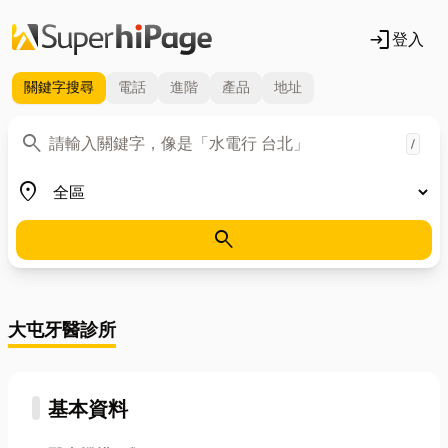
login
登入
關鍵字
搜尋
電話
進階
產品
地址
關鍵字
search
/
地區
place
search
大屯牙醫診所
基本資料