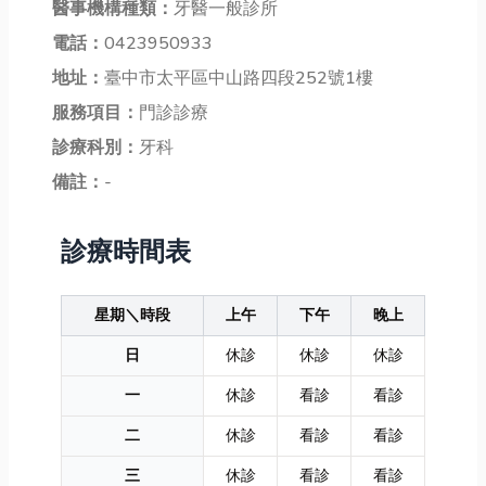
醫事機構種類：
牙醫一般診所
電話：
0423950933
地址：
臺中市太平區中山路四段252號1樓
服務項目：
門診診療
診療科別：
牙科
備註：
-
診療時間表
星期＼時段
上午
下午
晚上
日
休診
休診
休診
一
休診
看診
看診
二
休診
看診
看診
三
休診
看診
看診