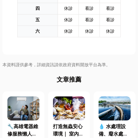
四
休診
看診
看診
五
休診
看診
看診
六
休診
休診
休診
本資料謹供參考，詳細資訊請依政府資料開放平台為準。
文章推薦
🔧高雄電器維
打造無蟲安心
💧 水處理設
修服務懶人包
環境｜ 室內外
備、廢水處理