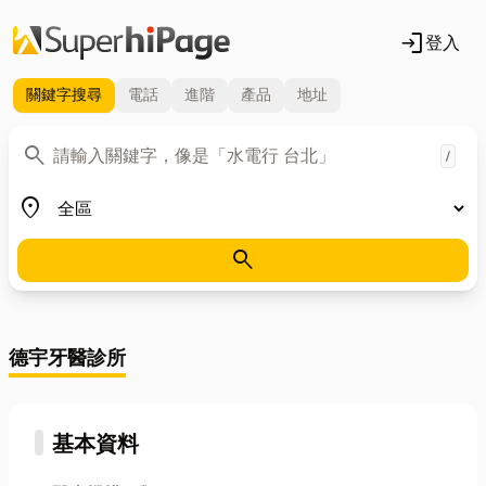
login
登入
關鍵字
搜尋
電話
進階
產品
地址
關鍵字
search
/
地區
place
search
德宇牙醫診所
基本資料