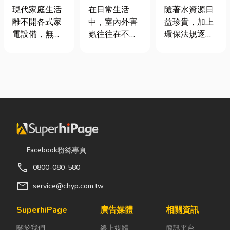
｜冷氣、冰
害蟲防治全攻
工程與回收水
現代家庭生活
在日常生活
隨著水資源日
箱、洗衣機專
略
工程完整解析
離不開各式家
中，室內外害
益珍貴，加上
業維修
｜打造高效率
電設備，無論
蟲往往在不知
環保法規逐漸
水資源管理方
是炎熱夏季不
不覺中影響著
完善，越來越
案
可或缺的冷
居家環境與生
多工廠、商業
氣、保存食材
活品質。廚房
場所及公共設
的新鮮冰箱，
裡若有食物殘
施開始重視水
還是每天幫助
渣或積水，容
資源管理。透
清洗衣物的洗
易吸引蟑螂、
過完善的水處
衣機，一旦發
螞蟻前來覓
理設備規劃，
生故障，都可
食；陽台、庭
不僅能改善水
能嚴重影響日
院若有積水，
質、提升用水
Facebook粉絲專頁
常生活品質。
則可能成為蚊
效率，更能搭
call
0800-080-580
因此，選擇專
蟲孳生的溫
配廢水處理工
業的高雄電器
床。潮濕陰暗
程與回收水工
mail
service@chyp.com.tw
維修服務，不
的角落也可能
程，降低用水
僅能快速排除
吸引白蟻、蛾
成本，實現節
SuperhiPage
廣告媒體
相關資訊
問題，更能延
蚋或其他害蟲
能減碳與永續
關於我們
線上媒體
簡訊平台