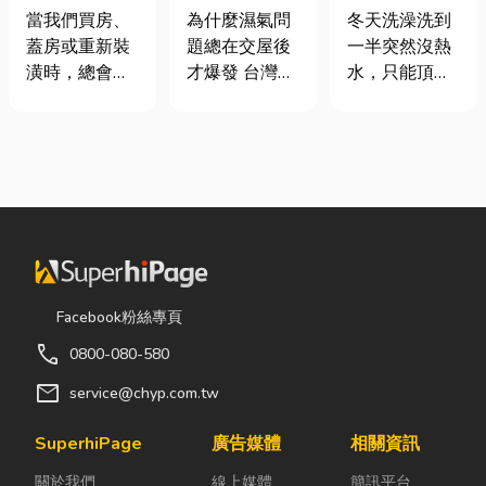
家，從專業門
氣重怎麼辦？
是什麼、費用
當我們買房、
為什麼濕氣問
冬天洗澡洗到
窗開始
全屋除濕機＋
怎麼算？家庭
蓋房或重新裝
題總在交屋後
一半突然沒熱
全熱交換器整
能源選擇與配
潢時，總會把
才爆發 台灣氣
水，只能頂著
合安裝|提升居
管工程全解析
預算花在家
候潮濕，尤其
泡沫跑出去叫
住品質與續租
具、家電和裝
新成屋、裝潢
瓦斯？這是許
率
潢設計上，卻
完工後密閉性
多使用傳統桶
常常忽略了每
提高，若沒有
裝瓦斯家庭的
天都在使用的
同步規劃空氣
共同噩夢。隨
「門窗」。 其
與濕度管理，
著居家生活品
實，一扇好的
濕氣會躲進看
質提升，越來
門窗不只是遮
不到的地方持
越多屋主在老
風避雨而已，
續發酵。常見
屋翻修或新屋
Facebook粉絲專頁
更影響著居家
的三種場景：
裝潢時，選擇
call
0800-080-580
安全、採光、
更衣間、衣帽
規劃天然氣配
通風與生活品
間： 精品包、
管工程。到底
mail
service@chyp.com.tw
質。尤其台灣
皮件、酒類收
天然氣是什
氣候潮濕多
藏最怕潮濕，
麼？它跟傳統
SuperhiPage
廣告媒體
相關資訊
雨，選擇耐用
濕度控制不
瓦斯行送的桶
關於我們
線上媒體
簡訊平台