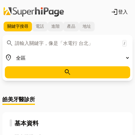
login
登入
關鍵字
搜尋
電話
進階
產品
地址
關鍵字
search
/
地區
place
search
皓美牙醫診所
基本資料