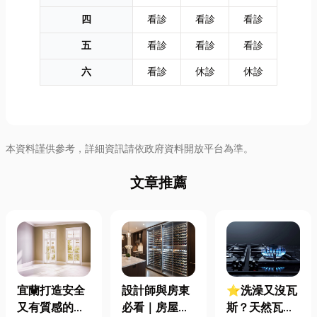
四
看診
看診
看診
五
看診
看診
看診
六
看診
休診
休診
本資料謹供參考，詳細資訊請依政府資料開放平台為準。
文章推薦
宜蘭打造安全
設計師與房東
⭐洗澡又沒瓦
又有質感的
必看｜房屋濕
斯？天然瓦斯