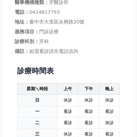
醫事機構種類：
牙醫診所
電話：
0424817793
地址：
臺中市大里區永興路20號
服務項目：
門診診療
診療科別：
牙科
備註：
如需看診請先電話洽詢
診療時間表
星期＼時段
上午
下午
晚上
日
休診
休診
休診
一
看診
看診
看診
二
看診
看診
休診
三
休診
看診
看診