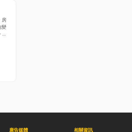
 房
地變
 土
併.
 地址：
廣告媒體
相關資訊