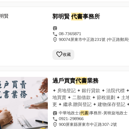
郭明賢
代書
事務所
store
call
08-7365871
location_on
90074屏東市中正路231號 (中正路郵局
favorite
收藏
過戶買賣
代書
業務
✦ 房地登記 ✦ 銀行貸款 ✦ 法院代標 ✦
地買賣 ✦ 二胎借款 ✦ 節稅規劃 ✦ 土
更 ✦ 繼承.贈與登記 ✦ 建物保存登記 ✦
地鑑界 ✦ 過戶買賣
代書
業務 ✦ 土地合
store
中華地政士(
代書
)事務所-黃映旋地政士
分割登記 行動：0921-298966 電話：
call
0921-298966
location_on
900屏東縣屏東市中正路307-2號
08-7369911 傳真：08-7376811