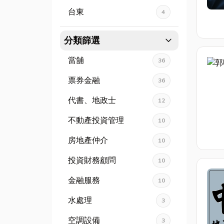
台東
4
expand_more
分類篩選
當舖
36
票券金融
36
代書、地政士
12
不動產投資管理
10
房地產仲介
10
投資財務顧問
10
金融服務
10
水處理
3
空調設備
3