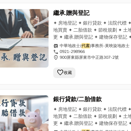
繼承.贈與登記
✦ 房地登記 ✦ 銀行貸款 ✦ 法院代標 ✦
地買賣 ✦ 二胎借款 ✦ 節稅規劃 ✦ 土
更 ✦ 繼承.贈與登記 ✦ 建物保存登記 ✦
地鑑界 ✦ 過戶買賣
代書
業務 ✦ 土地合
store
中華地政士(
代書
)事務所-黃映旋地政士
分割登記 行動：0921-298966 電話：
call
0921-298966
location_on
900屏東縣屏東市中正路307-2號
08-7369911 傳真：08-7376811
屏東市中正路413之9號
favorite
收藏
銀行貸款/二胎借款
✦ 房地登記 ✦ 銀行貸款 ✦ 法院代標 ✦
地買賣 ✦ 二胎借款 ✦ 節稅規劃 ✦ 土
更 ✦ 繼承.贈與登記 ✦ 建物保存登記 ✦
地鑑界 ✦ 過戶買賣
代書
業務 ✦ 土地合