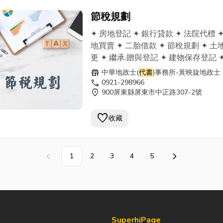
節稅規劃
✦ 房地登記 ✦ 銀行貸款 ✦ 法院代標 ✦
地買賣 ✦ 二胎借款 ✦ 節稅規劃 ✦ 土
更 ✦ 繼承.贈與登記 ✦ 建物保存登記 ✦
地鑑界 ✦ 過戶買賣
代書
業務 ✦ 土地合
store
中華地政士(
代書
)事務所-黃映旋地政士
分割登記 行動：0921-298966 電話：
call
0921-298966
location_on
900屏東縣屏東市中正路307-2號
08-7369911 傳真：08-7376811
屏東市中正路413之9號
favorite
收藏
1
2
3
4
5
上一頁
下一頁
SuperhiPage