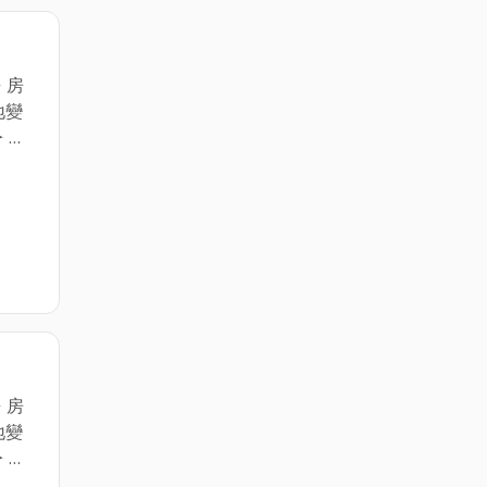
 房
地變
 土
併.
 地址：
 房
地變
 土
併.