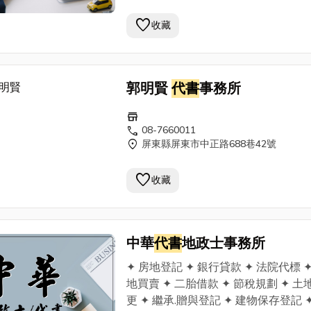
屏東市中正路413之9號
favorite
收藏
郭明賢
代書
事務所
store
call
08-7660011
location_on
屏東縣屏東市中正路688巷42號
favorite
收藏
中華
代書
地政士事務所
✦ 房地登記 ✦ 銀行貸款 ✦ 法院代標 ✦
地買賣 ✦ 二胎借款 ✦ 節稅規劃 ✦ 土
更 ✦ 繼承.贈與登記 ✦ 建物保存登記 ✦