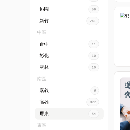
桃園
56
新竹
241
中區
台中
11
彰化
10
雲林
10
南區
嘉義
6
高雄
822
屏東
54
東區