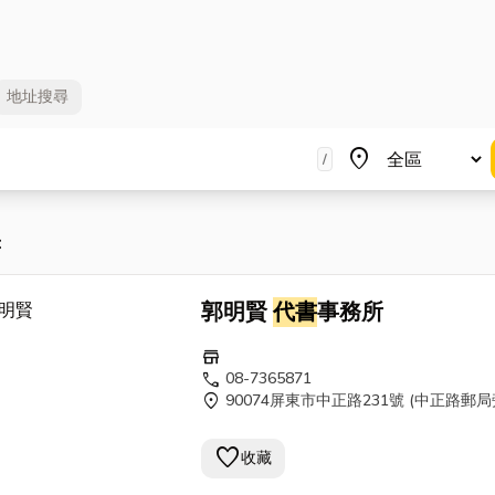
地址
搜尋
地區
place
/
：
郭明賢
代書
事務所
store
call
08-7365871
location_on
90074屏東市中正路231號 (中正路郵局
favorite
收藏