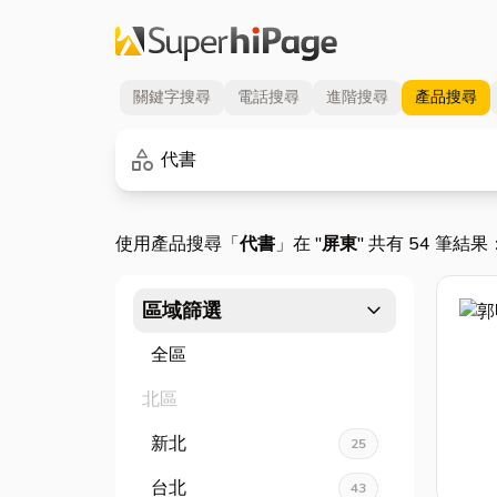
關鍵字
搜尋
電話
搜尋
進階
搜尋
產品
搜尋
關鍵字
category
使用產品搜尋「
代書
」在 "
屏東
" 共有 54 筆結果
expand_more
區域篩選
全區
北區
新北
25
台北
43