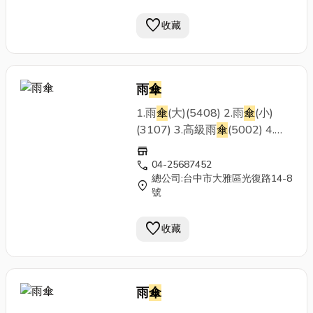
否有庫存喔！】
favorite
收藏
雨
傘
1.雨
傘
(大)(5408) 2.雨
傘
(小)
(3107) 3.高級雨
傘
(5002) 4.高
級雨
傘
(5071) 5.銀邊雨
傘
6.高
store
爾夫球
傘
call
04-25687452
總公司:台中市大雅區光復路14-8
location_on
號
favorite
收藏
雨
傘