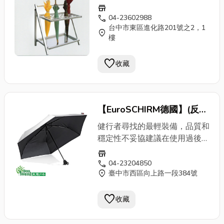
傘
柱、
傘
骨較一般雨
傘
強韌堅
store
固、不易斷，並非任何情況皆不
call
04-23602988
會斷；
傘
布為車縫製作，在長時
台中市東區進化路201號之2，1
location_on
間或大雨使用下，依然有可能會
樓
滲水，此屬正常情況。應注意事
項:若
傘
骨不幸斷掉,請勿用手去
favorite
收藏
觸摸斷掉部分,以免受傷喔!
傘
柱
輕量且極堅固耐用
傘
布採用重量
特別輕量但堅固的布料,
傘
面牢
【EuroSCHIRM德國】(反
固耐用易於操作且安全不夾手收
納：27.5cm展開：直徑98*長
光)超輕量折疊
傘
(三節) 雨具
健行者尋找的最輕裝備，品質和
58cm重量：175g因與實體店面
雨季 雨
傘
陽
傘
傘
袋 摺疊
傘
穩定性不妥協建議在使用過後擦
以及其他平台同步銷售，【商品
拭、並保持乾燥，可延長雨
傘
的
輕量
傘
3019
store
購買前，請先詢問是否有庫存
使用壽命。銀面
傘
布具抗紫外線
call
04-23204850
喔！】
location_on
臺中市西區向上路一段384號
功能，獲得防曬係數UPF 50
+認證，卓越防護最高級結構與
favorite
材質：
傘
柱：鋁合金 /
傘
骨：
收藏
鋁、碳
傘
柱輕量且極堅固耐用
傘
布採用重量特別輕量但堅固的布