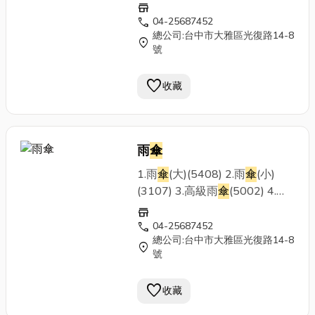
store
call
04-25687452
總公司:台中市大雅區光復路14-8
location_on
號
favorite
收藏
雨
傘
1.雨
傘
(大)(5408) 2.雨
傘
(小)
(3107) 3.高級雨
傘
(5002) 4.高
級雨
傘
(5071) 5.銀邊雨
傘
6.高
store
爾夫球
傘
call
04-25687452
總公司:台中市大雅區光復路14-8
location_on
號
favorite
收藏