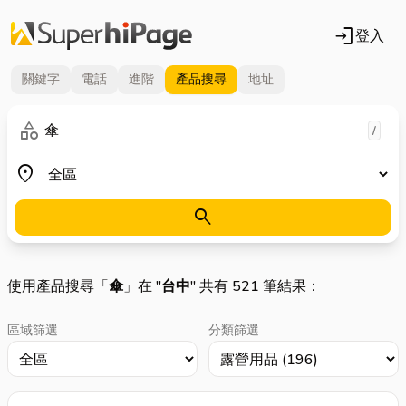
login
登入
關鍵字
電話
進階
產品
搜尋
地址
關鍵字
category
/
地區
place
search
使用產品搜尋「
傘
」在 "
台中
" 共有 521 筆結果：
區域篩選
分類篩選