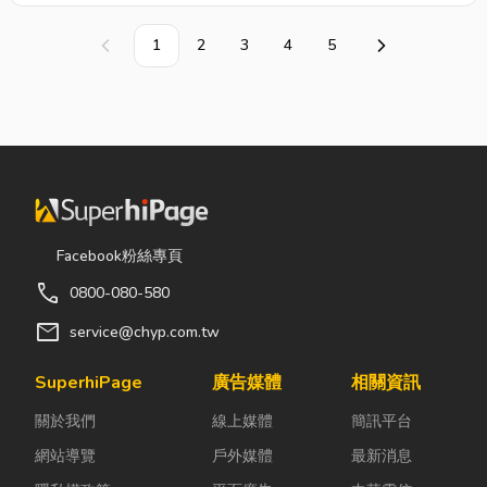
1
2
3
4
5
上一頁
下一頁
Facebook粉絲專頁
call
0800-080-580
mail
service@chyp.com.tw
SuperhiPage
廣告媒體
相關資訊
關於我們
線上媒體
簡訊平台
網站導覽
戶外媒體
最新消息