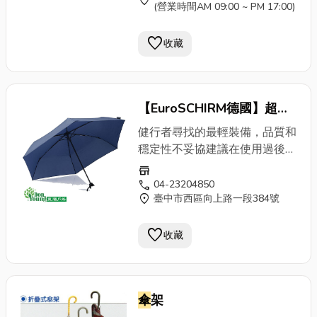
location_on
(營業時間AM 09:00 ~ PM 17:00)
及自然保育署客製雙層雨
傘
雙
面彩色印刷 客製貼紙
favorite
收藏
【EuroSCHIRM德國】超輕
量折疊
傘
(三節) 雨具 雨季
健行者尋找的最輕裝備，品質和
雨
傘
陽
傘
傘
袋 摺疊
傘
輕量
穩定性不妥協建議在使用過後擦
拭、並保持乾燥，可延長雨
傘
的
傘
3019
store
使用壽命。結構與材質：
傘
call
04-23204850
location_on
臺中市西區向上路一段384號
柱：鋁合金 /
傘
骨：鋁、碳備
註：● 本
傘
有極少部分必須使用
favorite
到經過電鍍的鐵的部份，因此也
收藏
有可能會有鏽蝕發生。建議消費
者在使用過後擦拭、並保持乾
燥，可延長雨
傘
的使用壽命時
傘
架
間。● 德國EuroSCHIRM雨
傘
之