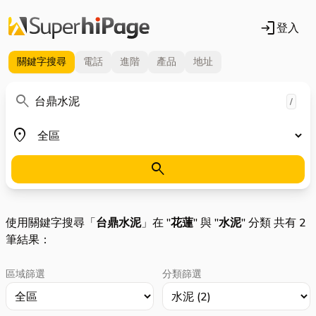
login
登入
關鍵字
搜尋
電話
進階
產品
地址
關鍵字
search
/
地區
place
search
使用關鍵字搜尋「
台鼎水泥
」在 "
花蓮
" 與 "
水泥
" 分類 共有 2
筆結果：
區域篩選
分類篩選