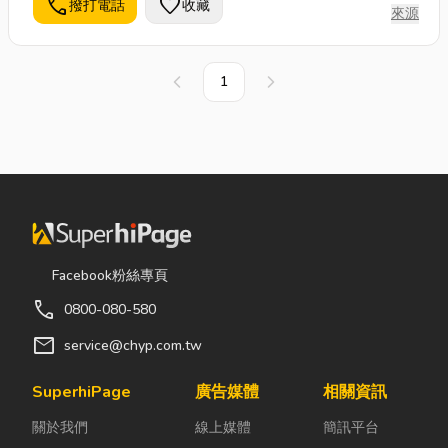
call
favorite
撥打電話
收藏
來源
1
上一頁
下一頁
Facebook粉絲專頁
call
0800-080-580
mail
service@chyp.com.tw
SuperhiPage
廣告媒體
相關資訊
關於我們
線上媒體
簡訊平台