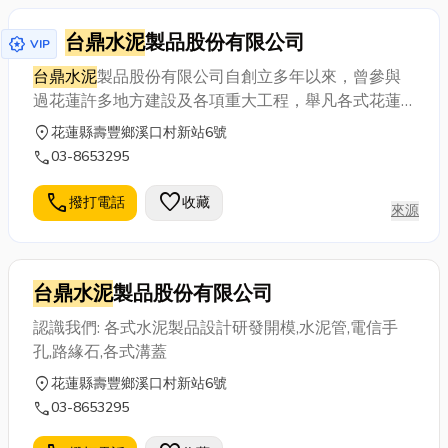
台鼎水泥
製品股份有限公司
award_star
VIP
台鼎水泥
製品股份有限公司自創立多年以來，曾參與
過花蓮許多地方建設及各項重大工程，舉凡各式花蓮
水泥製品設計研發開模、水泥管、電信手孔、路緣
location_on
花蓮縣壽豐鄉溪口村新站6號
石、各式溝蓋...等等，這些年來亦不斷在品質與技術力
call
03-8653295
求精進，並在綠色建材日趨重視的情況下，採用環保
材質製作，耐用、穩固、高品質，為這片土地盡最大
call
favorite
撥打電話
收藏
來源
的心力。
台鼎水泥
製品股份有限公司
認識我們: 各式水泥製品設計研發開模,水泥管,電信手
孔,路緣石,各式溝蓋
location_on
花蓮縣壽豐鄉溪口村新站6號
call
03-8653295